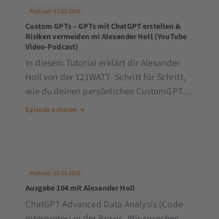
Podcast · 17.11.2023
Custom GPTs – GPTs mit ChatGPT erstellen &
Risiken vermeiden mi Alexander Holl (YouTube
Video-Podcast)
In diesem Tutorial erklärt dir Alexander
Holl von der 121WATT Schritt für Schritt,
wie du deinen persönlichen CustomGPT
erstellst, was du dabei beachten musst
Episode anhören →
und welche Risiken es gibt.
Podcast · 22.10.2023
Ausgabe 104 mit Alexander Holl
ChatGPT Advanced Data Analysis (Code-
Interpreter) in der Praxis. Wir sprechen