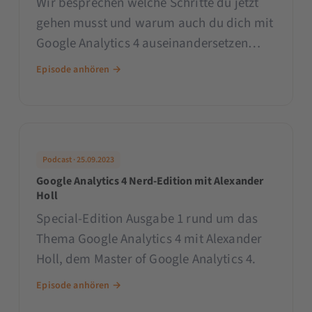
Wir besprechen welche Schritte du jetzt
gehen musst und warum auch du dich mit
Google Analytics 4 auseinandersetzen
musst. Außerdem erfährst du, was du tun
Episode anhören →
solltest, wenn du bisher noch keine
Berührung mit GA4 hattest und welche
Hürden dich erwarten können.
Podcast · 25.09.2023
Google Analytics 4 Nerd-Edition mit Alexander
Holl
Special-Edition Ausgabe 1 rund um das
Thema Google Analytics 4 mit Alexander
Holl, dem Master of Google Analytics 4.
Episode anhören →