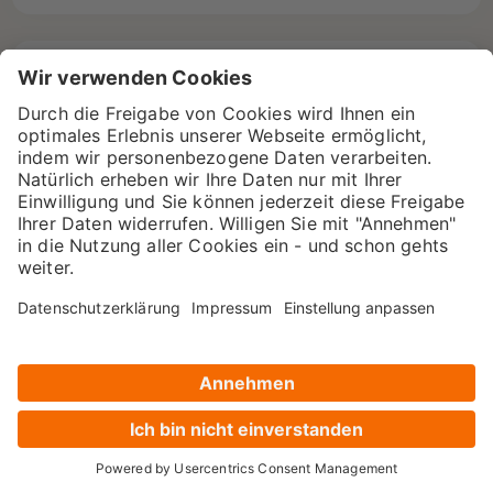
PRÄSENZ / WEBINAR · 2-TAGES
GEO für Fortgeschrittene
Die Grundlagen hast du. In diesem Seminar
gehst du einen Schritt weiter: Du arbeitest mit
echten Tool-Daten, analysierst deine KI-
Sichtbarkeit im Detail und leitest daraus
konkrete Maßnahmen ab.…
ab 1.295 €
Details
→
PRÄSENZ / WEBINAR · 2-TAGES
GEO
Ziel des Seminars ist es, dir zu erklären, wie sich