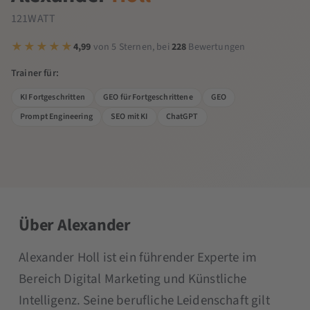
121WATT
4,99
von 5 Sternen, bei
228
Bewertungen
Trainer für:
KI Fortgeschritten
GEO für Fortgeschrittene
GEO
Prompt Engineering
SEO mit KI
ChatGPT
Über Alexander
Alexander Holl ist ein führender Experte im
Bereich Digital Marketing und Künstliche
Intelligenz. Seine berufliche Leidenschaft gilt