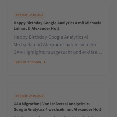
Podcast · 22.10.2023
Happy Birthday Google Analytics 4 mit Michaela
Linhart & Alexander Holl
Happy Birthday Google Analytics 4!
Michaela und Alexander haben sich ihre
GA4-Highlights rausgesucht und erklären
dir, was sie an Google Analytics 4 so
Episode anhören →
begeistert. Aber Achtung: Es wird nerdy!
Podcast · 22.10.2023
GA4 Migration | Von Universal Analytics zu
Google Analytics 4 wechseln mit Alexander Holl