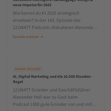
neue Impulse für 2025
Wie kannst du KI 2025 strategisch
einsetzen? In der 143. Episode des
121WATT Podcasts diskutieren Alexander,
Sarah und Patrick über den Einfluss von
Episode anhören →
Künstlicher Intelligenz auf Landingpage-
Design und geben dir praktische Einblicke
für deinen KI-Workflow.
Podcast · 08.01.2025
AI, Digital Marketing und die 10.000 Stunden-
Regel
121WATT Gründer und Geschäftsführer
Alexander Holl war zu Gast beim
Podcast 1000 gute Gründer von und mit