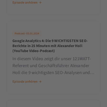
Oliver Zenglein. In der Episode gibt
Episode anhören →
Alexander einen Rundumschlag zum
Online Marketing und erklärt unter
anderem seine ersten Schritte
Podcast · 05.01.2024
Google Analytics 4: Die 9 WICHTIGSTEN SEO-
Berichte in 25 Minuten mit Alexander Holl
(YouTube Video-Podcast)
In diesem Video zeigt dir unser 121WATT-
Referent und Geschäftsführer Alexander
Holl die 9 wichtigsten SEO-Analysen und
Reports, die du in GA4 erstellen kannst.
Episode anhören →
Sie helfen wir dabei, informierte und
datengetriebene Entscheidungen zu
treffen.