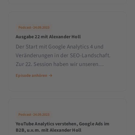
Podcast · 24.09.2023
Ausgabe 22 mit Alexander Holl
Der Start mit Google Analytics 4 und
Veränderungen in der SEO-Landschaft.
Zur 22. Session haben wir unseren
Geschäftsführer sowie Analytics- und SEO-
Episode anhören →
Champ Alexander Holl bei unserem
121STUNDENtalk zu Gast. Gemeinsam mit
ihm sprechen wir über
Podcast · 24.09.2023
YouTube Analytics verstehen, Google Ads im
B2B, u.v.m. mit Alexander Holl