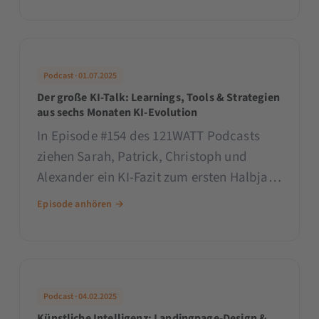
reicht, irrt. GEO ist kein Trend, sondern
eine Konsequenz.
Podcast · 01.07.2025
Der große KI-Talk: Learnings, Tools & Strategien
aus sechs Monaten KI-Evolution
In Episode #154 des 121WATT Podcasts
ziehen Sarah, Patrick, Christoph und
Alexander ein KI-Fazit zum ersten Halbjahr
2025: Was hat sich in der Welt der
Episode anhören →
Sprachmodelle, Automatisierung und
Search verändert und was bedeutet das
für Marketing, Weiterbildung und
Strategie?
Podcast · 04.02.2025
Künstliche Intelligenz: Landingpage-Design &