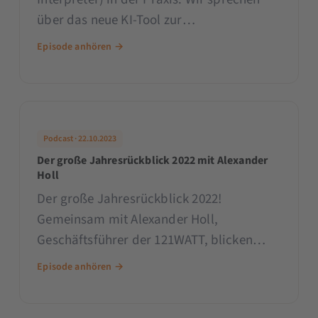
über das neue KI-Tool zur
Datenverarbeitung und stellen dir Use
Episode anhören →
Cases vor.
Podcast · 22.10.2023
Der große Jahresrückblick 2022 mit Alexander
Holl
Der große Jahresrückblick 2022!
Gemeinsam mit Alexander Holl,
Geschäftsführer der 121WATT, blicken
Sarah und Patrick auf das Jahr zurück.
Episode anhören →