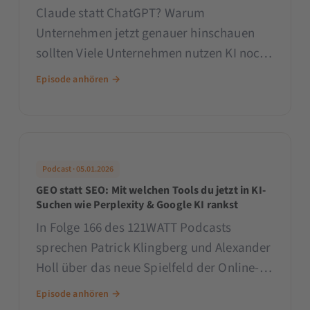
Claude statt ChatGPT? Warum
Unternehmen jetzt genauer hinschauen
sollten Viele Unternehmen nutzen KI noch
immer wie in 2023: Prompt rein, Text raus.
Episode anhören →
Vielleicht noch ein Bild. Fertig. Aber genau
da liegt das Problem: Der eigentliche
Podcast · 05.01.2026
GEO statt SEO: Mit welchen Tools du jetzt in KI-
Suchen wie Perplexity & Google KI rankst
In Folge 166 des 121WATT Podcasts
sprechen Patrick Klingberg und Alexander
Holl über das neue Spielfeld der Online-
Sichtbarkeit: Generative Engine
Episode anhören →
Optimization (GEO). Wer jetzt denkt, SEO