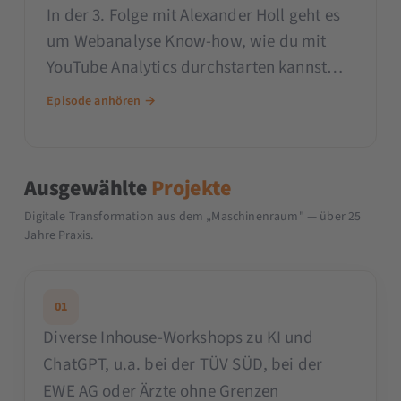
In der 3. Folge mit Alexander Holl geht es
um Webanalyse Know-how, wie du mit
YouTube Analytics durchstarten kannst
u.v.m. Wir besprechen Online-Marketing-
Episode anhören →
Tipps von Search Engine Watch, Search
Camp Podcast, Social Media Examiner
und HubSpot:
Ausgewählte
Projekte
Digitale Transformation aus dem „Maschinenraum" — über 25
Jahre Praxis.
01
Diverse Inhouse-Workshops zu KI und
ChatGPT, u.a. bei der TÜV SÜD, bei der
EWE AG oder Ärzte ohne Grenzen