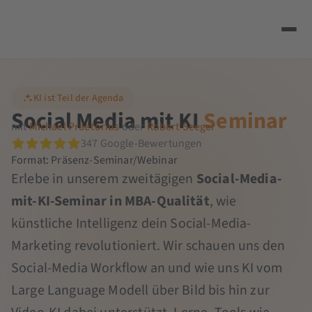
KI ist Teil der Agenda
Social Media mit KI
Seminar
mit
Michael Praetorius
oder
Robert Seeger
347 Google-Bewertungen
Format: Präsenz-Seminar/Webinar
Erlebe in unserem zweitägigen
Social-Media-
mit-KI-Seminar in MBA-Qualität
, wie
künstliche Intelligenz dein Social-Media-
Marketing revolutioniert. Wir schauen uns den
Social-Media Workflow an und wie uns KI vom
Large Language Modell über Bild bis hin zur