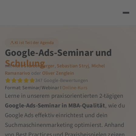
KI ist Teil der Agenda
Google-Ads-Seminar und
Schulung
mit
Marc Stürzenberger
,
Sebastian Stryj
,
Michel
Ramanarivo
oder
Oliver Zenglein
347 Google-Bewertungen
Format: Seminar/Webinar I
Online-Kurs
Lerne in unserem praxisorientierten 2-tägigen
Google-Ads-Seminar in MBA-Qualität
, wie du
Google Ads effektiv einrichtest und dein
Suchmaschinenmarketing optimierst. Anhand
von Best Practices und Praxisbeispielen zeigen