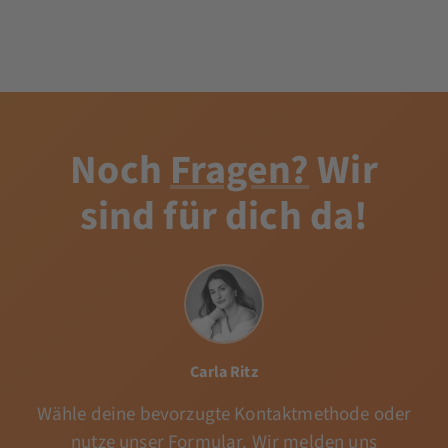
Noch
Fragen?
Wir
sind für dich da!
Carla Ritz
Wähle deine bevorzugte Kontaktmethode oder
nutze unser Formular. Wir melden uns