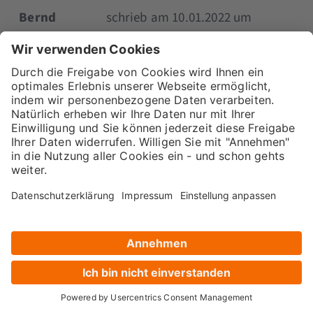
Bernd
schrieb am 10.01.2022 um
Schmidt
14:32 Uhr
Hallo,
vielen Dank für diesen tollen Artikel. Eine
Sache verstehe ich nicht. In dem Absatz
„Facebook fbclid Parameter ausschliessen“
wird beschrieben, wie ich die URLs mit dem
Parameter fbclid ausschließe. ABER was
passiert dann mit den Klicks, die von
Facebook kommen? Wenn ich als Beispiel
zu dem Thema den entsprechenden
Screenshot nehme, geht es in Zeile 1 um die
URL mit dem Ausschnitt /seo/was-ist-seo.