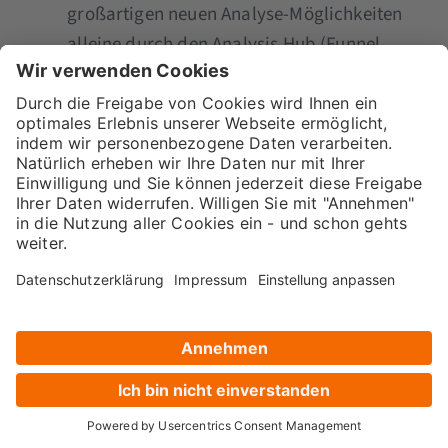
großartigen neuen Analyse-Möglichkeiten
alleine durch den Analysis Hub (Funnel
Analysen, Pfad Analysen…), hat GA4 sehr
viel zu bieten.
Viele Berichte werden von Machine
Learning unterstützt und erleichtern das
Arbeiten für den Analysten.
Die Google Tools und somit die Daten
sind mit GA4 noch enger verzahnt – gut
für noch zielgerichteteres Targeting.
Google startet einen Versuch, das
Cookie-Problem zu lösen, uvm.
Allerdings macht es heute noch keinen