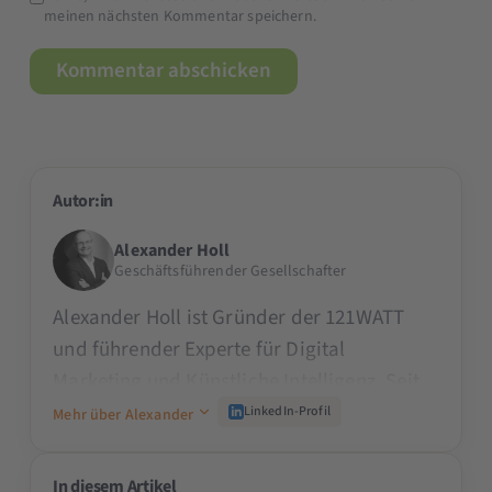
meinen nächsten Kommentar speichern.
Autor:in
Alexander Holl
Geschäftsführender Gesellschafter
Alexander Holl ist Gründer der 121WATT
und führender Experte für Digital
Marketing und Künstliche Intelligenz. Seit
den 90er Jahren prägt er die Branche und
LinkedIn-Profil
Mehr über Alexander
schult namhafte Unternehmen wie den
TÜV, ADAC oder Mercedes Benz. Als Dozent
In diesem Artikel