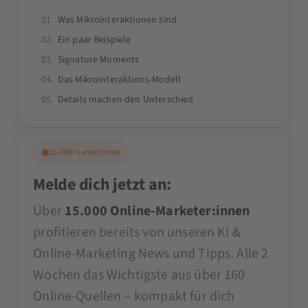
an Universitäten wie der TU München, als
Was Mikrointeraktionen sind
Beirat der SMX und als Speaker auf der
Ein paar Beispiele
OMR teilt er sein Praxiswissen. Alexander
Signature Moments
begeistert durch seine Fähigkeit, komplexe
Das Mikrointeraktions-Modell
Themen verständlich zu vermitteln und
Details machen den Unterschied
innovative Lösungen für das Digital
Marketing & KI zu bieten.
15.000+ Leser:innen
Melde dich jetzt an:
Über
15.000 Online-Marketer:innen
profitieren bereits von unseren KI &
Online-Marketing News und Tipps. Alle 2
Wochen das Wichtigste aus über 160
Online-Quellen – kompakt für dich