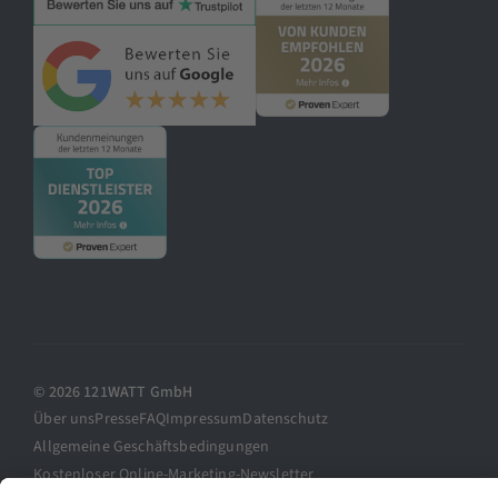
© 2026 121WATT GmbH
Über uns
Presse
FAQ
Impressum
Datenschutz
Allgemeine Geschäftsbedingungen
Kostenloser Online-Marketing-Newsletter