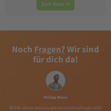
Zum Kurs →
Noch
Fragen?
Wir sind
für dich da!
Philipp Wiens
Wähle deine bevorzugte Kontaktmethode oder