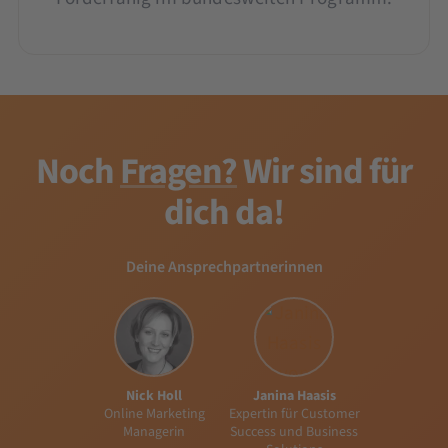
Noch
Fragen?
Wir sind für
dich da!
Deine Ansprechpartnerinnen
Nick Holl
Janina Haasis
Online Marketing
Expertin für Customer
Managerin
Success und Business