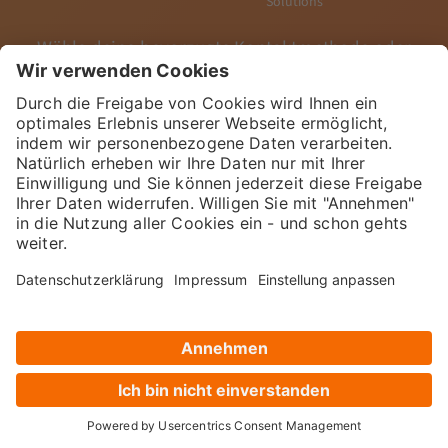
Solutions
Wähle deine bevorzugte Kontaktmethode oder
nutze unser Formular. Wir melden uns
schnellstmöglich bei dir.
Erreichbar montags bis freitags, 09:00 – 17:00
Uhr unter
+49 89 416126990
.
Beratungstermin auswählen
E-Mail-Anfrage