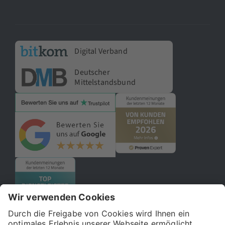
Digital Verband
Deutscher
Mittelstandsbund