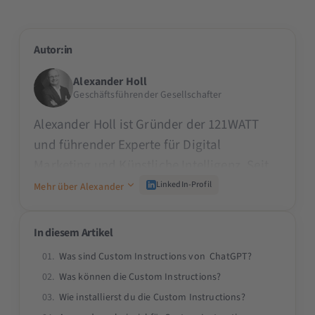
Autor:in
Alexander Holl
Geschäftsführender Gesellschafter
Alexander Holl ist Gründer der 121WATT
und führender Experte für Digital
Marketing und Künstliche Intelligenz. Seit
den 90er Jahren prägt er die Branche und
LinkedIn-Profil
Mehr über Alexander
schult namhafte Unternehmen wie den
TÜV, ADAC oder Mercedes Benz. Als Dozent
In diesem Artikel
an Universitäten wie der TU München, als
Was sind Custom Instructions von ChatGPT?
Beirat der SMX und als Speaker auf der
Was können die Custom Instructions?
OMR teilt er sein Praxiswissen. Alexander
Wie installierst du die Custom Instructions?
begeistert durch seine Fähigkeit, komplexe