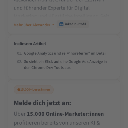
und führender Experte für Digital
Marketing und Künstliche Intelligenz. Seit
den 90er Jahren prägt er die Branche und
LinkedIn-Profil
Mehr über Alexander
schult namhafte Unternehmen wie den
TÜV, ADAC oder Mercedes Benz. Als Dozent
In diesem Artikel
an Universitäten wie der TU München, als
Google Analytics und rel=“noreferrer“ im Detail
Beirat der SMX und als Speaker auf der
So sieht ein Klick auf eine Google Ads Anzeige in
OMR teilt er sein Praxiswissen. Alexander
den Chrome Dev Tools aus
begeistert durch seine Fähigkeit, komplexe
Themen verständlich zu vermitteln und
innovative Lösungen für das Digital
15.000+ Leser:innen
Marketing & KI zu bieten.
Melde dich jetzt an:
Über
15.000 Online-Marketer:innen
profitieren bereits von unseren KI &