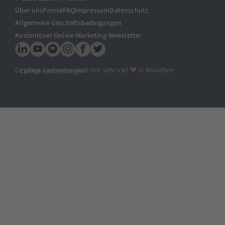
Über uns
Presse
FAQ
Impressum
Datenschutz
Allgemeine Geschäftsbedingungen
Kostenloser Online-Marketing-Newsletter
Gepflegt und entwickelt mit sehr viel
♥
in München
Cookie-Einstellungen