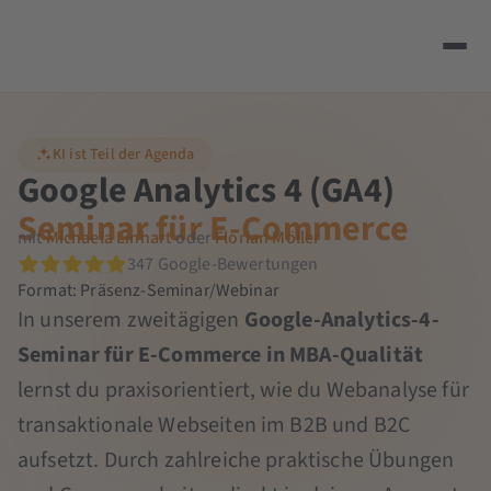
KI ist Teil der Agenda
Google Analytics 4 (GA4)
Seminar für E-Commerce
mit
Michaela Linhart
oder
Florian Möller
347 Google-Bewertungen
Format: Präsenz-Seminar/Webinar
In unserem zweitägigen
Google-Analytics-4-
Seminar für E-Commerce in MBA-Qualität
lernst du praxisorientiert, wie du Webanalyse für
transaktionale Webseiten im B2B und B2C
aufsetzt. Durch zahlreiche praktische Übungen