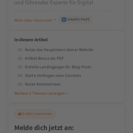
und führender Experte für Digital
Marketing und Künstliche Intelligenz. Seit
den 90er Jahren prägt er die Branche und
LinkedIn-Profil
Mehr über Alexander
schult namhafte Unternehmen wie den
TÜV, ADAC oder Mercedes Benz. Als Dozent
In diesem Artikel
an Universitäten wie der TU München, als
Nutze das Hauptmenü deiner Website
Beirat der SMX und als Speaker auf der
Artikel-Bonus als PDF
OMR teilt er sein Praxiswissen. Alexander
Erstelle Landingpages für Blog-Posts
begeistert durch seine Fähigkeit, komplexe
Starte Umfragen oder Contests
Themen verständlich zu vermitteln und
Nutze Kommentare
innovative Lösungen für das Digital
Weitere 2 Themen anzeigen
Marketing & KI zu bieten.
15.000+ Leser:innen
Melde dich jetzt an: