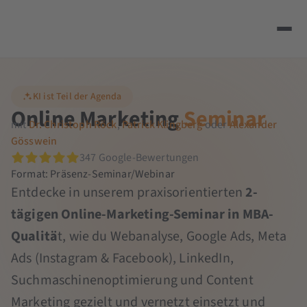
KI ist Teil der Agenda
Online Marketing
Seminar
mit
Dr. Christoph Röck
,
Patrick Klingberg
oder
Alexander
Gösswein
347 Google-Bewertungen
Format: Präsenz-Seminar/Webinar
Entdecke in unserem praxisorientierten
2-
tägigen Online-Marketing-Seminar in MBA-
Qualitä
t, wie du Webanalyse, Google Ads, Meta
Ads (Instagram & Facebook), LinkedIn,
Suchmaschinenoptimierung und Content
Marketing gezielt und vernetzt einsetzt und