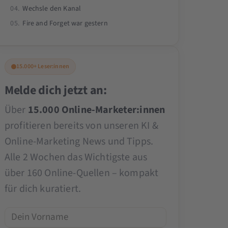
Wechsle den Kanal
Alexander begeistert durch seine
Fire and Forget war gestern
Fähigkeit, komplexe Themen
verständlich zu vermitteln und
innovative Lösungen für das Digital
15.000+ Leser:innen
Marketing & KI zu bieten.
Melde dich jetzt an:
Über
15.000 Online-Marketer:innen
profitieren bereits von unseren KI &
Online-Marketing News und Tipps.
Alle 2 Wochen das Wichtigste aus
über 160 Online-Quellen – kompakt
für dich kuratiert.