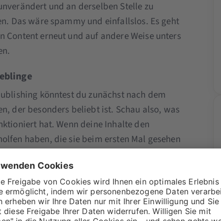
unverändert und an derselben Stelle zu
en. Das wäre spammy und einfallslos. Es geht
n Content erneut und auf andere Weise unters
en.
eblinge
publishing könntest du zunächst nach dem
n, der besonders beliebt ist. Schau also, was
ktioniert hat. Wenn deine Inhalte den
olfen haben, die sie beim ersten Mal gesehen
m dann nicht auch jemandem, der sie
erst
eit und Gelegenheit sind Faktoren, die nicht
h fallen sollten.
 in Google Analytics ein und schau nach: