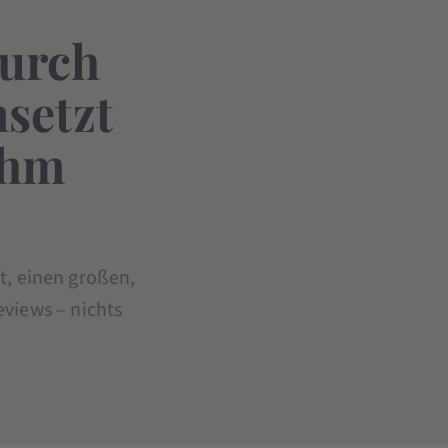
durch
nsetzt
ihm
nt, einen großen,
views – nichts