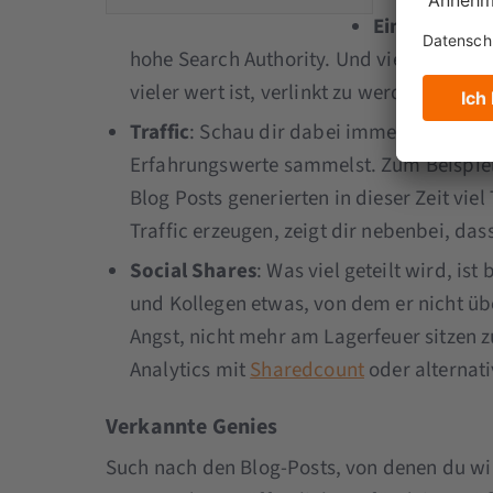
Eingehenden
hohe Search Authority. Und viele Links b
vieler wert ist, verlinkt zu werden.
Traffic
: Schau dir dabei immer einen be
Erfahrungswerte sammelst. Zum Beispiel 
Blog Posts generierten in dieser Zeit vie
Traffic erzeugen, zeigt dir nebenbei, das
Social Shares
: Was viel geteilt wird, i
und Kollegen etwas, von dem er nicht übe
Angst, nicht mehr am Lagerfeuer sitzen z
Analytics mit
Sharedcount
oder alternati
Verkannte Genies
Such nach den Blog-Posts, von denen du wir