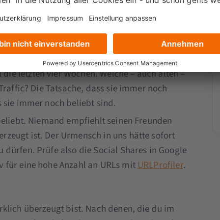
 Links
: Viele eingehende Links bedeuten eine
edeuten, dass dein Content es in den Augen
stimmten Zeitraum an, damit du vergleichbare
die letzten vier Wochen. Welche – auch alten –
l Traffic? Die Tatsache, dass sie immer noch
s sie immer noch beliebt sind.
st beliebt. Niemand empfiehlt seinen Freunden
rzeugt ist. Der Urmensch in uns hätte sofort
u dürfen. Prüfe also die Social Shares in Google
v für eine hohe Anzahl an URLs mit
URLProfiler
.
klich überzeugt bist. Nach denen, die du im