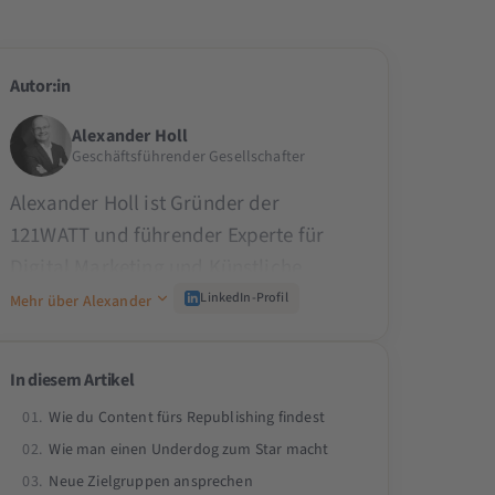
Autor:in
Alexander Holl
Geschäftsführender Gesellschafter
Alexander Holl ist Gründer der
121WATT und führender Experte für
Digital Marketing und Künstliche
Intelligenz. Seit den 90er Jahren prägt
LinkedIn-Profil
Mehr über Alexander
er die Branche und schult namhafte
Unternehmen wie den TÜV, ADAC oder
In diesem Artikel
Mercedes Benz. Als Dozent an
Wie du Content fürs Republishing findest
Universitäten wie der TU München, als
Wie man einen Underdog zum Star macht
Beirat der SMX und als Speaker auf der
Neue Zielgruppen ansprechen
OMR teilt er sein Praxiswissen.