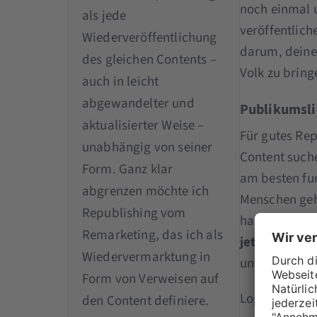
noch einmal 
als jede
veröffentlich
Wiederveröffentlichung
darum, deine
des gleichen Contents –
Volk zu bring
auch in leicht
abgewandelter und
Publikumsli
aktualisierter Weise –
Für gutes Re
unabhängig von seiner
Content suche
Form. Ganz klar
am besten fun
abgrenzen möchte ich
Menschen geh
Republishing vom
haben – waru
Remarketing, das ich als
jetzt
sieht? Z
Wiedervermarktung in
unter den Tisc
Form von Verweisen auf
Log dich also
den Content definiere.