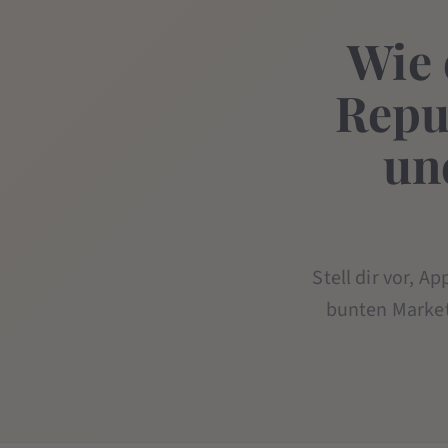
Wie 
Repub
un
Stell dir vor, A
bunten Market