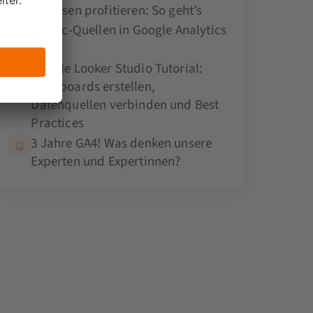
Analysen profitieren: So geht’s
Traffic-Quellen in Google Analytics
4
Google Looker Studio Tutorial:
Dashboards erstellen,
Datenquellen verbinden und Best
Practices
3 Jahre GA4! Was denken unsere
Experten und Expertinnen?