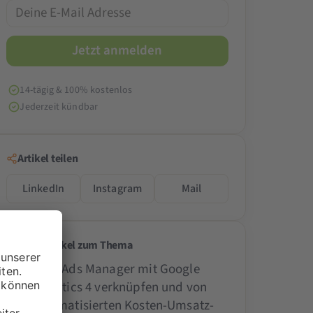
14-tägig & 100% kostenlos
Jederzeit kündbar
Artikel teilen
LinkedIn
Instagram
Mail
Weitere Artikel zum Thema
Meta Ads Manager mit Google
Analytics 4 verknüpfen und von
automatisierten Kosten-Umsatz-