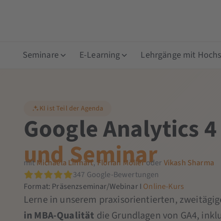
Seminare
E-Learning
Lehrgänge mit Hochsc
KI ist Teil der Agenda
Google Analytics 4
und Seminar
mit
Michaela Linhart
,
Florian Möller
oder
Vikash Sharma
347 Google-Bewertungen
Format: Präsenzseminar/Webinar I
Online-Kurs
Lerne in unserem praxisorientierten, zweitägi
in MBA-Qualität
die Grundlagen von GA4, inklu