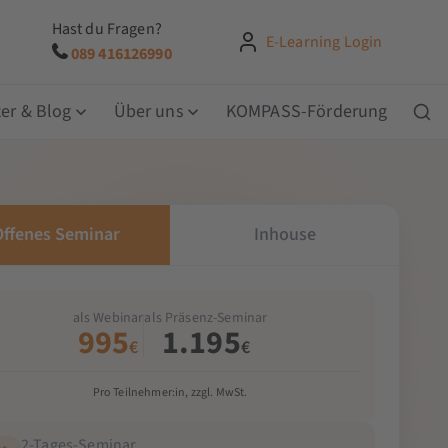
Hast du Fragen?
E-Learning Login
089 416126990
er & Blog
Über uns
KOMPASS-Förderung
Offenes Seminar
Inhouse
als Webinar
als Präsenz-Seminar
995
1.195
€
€
Pro Teilnehmer:in, zzgl. MwSt.
2-Tages-Seminar