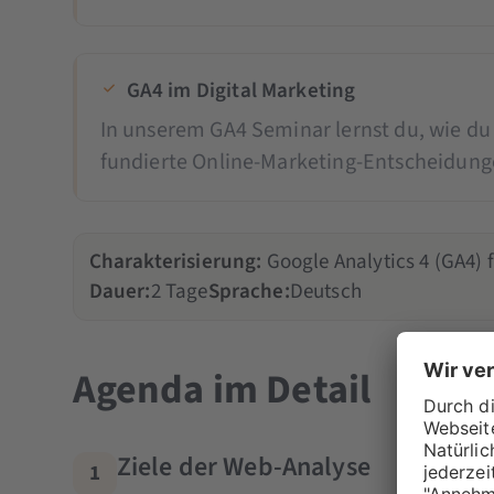
GA4 im Digital Marketing
In unserem GA4 Seminar lernst du, wie du 
fundierte Online-Marketing-Entscheidung
Charakterisierung:
Google Analytics 4 (GA4) 
Dauer:
2 Tage
Sprache:
Deutsch
Agenda im Detail
Ziele der Web-Analyse
1