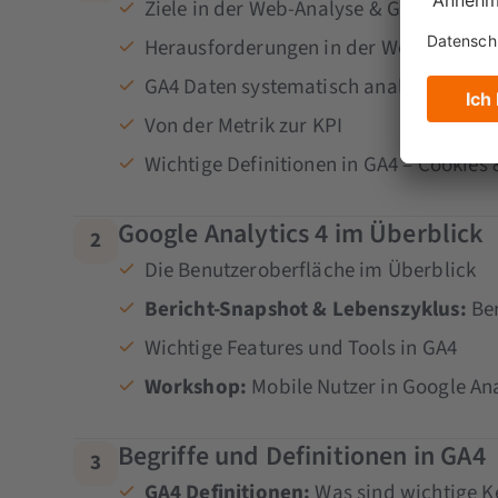
Ziele in der Web-Analyse & GA4
Herausforderungen in der Web-Analyse
GA4 Daten systematisch analysieren –
Von der Metrik zur KPI
Wichtige Definitionen in GA4 – Cookies 
Google Analytics 4 im Überblick
2
Die Benutzeroberfläche im Überblick
Bericht-Snapshot & Lebenszyklus:
Ber
Wichtige Features und Tools in GA4
Workshop:
Mobile Nutzer in Google Ana
Begriffe und Definitionen in GA4
3
GA4 Definitionen:
Was sind wichtige K