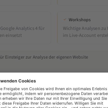
Workshops
Google Analytics 4 für
Wichtige Analysen zu
en einsetzt
im Live-Account erste
für Einsteiger zur Analyse der eigenen Website