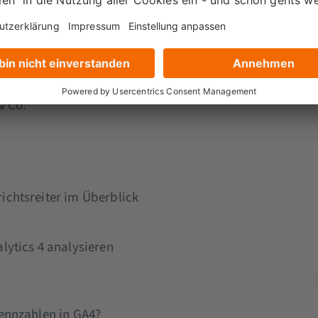
 Web-Analyse Framework
& Co.
ichtsreiter im Überblick
lytics 4 analysieren
ennzahlen in GA4?