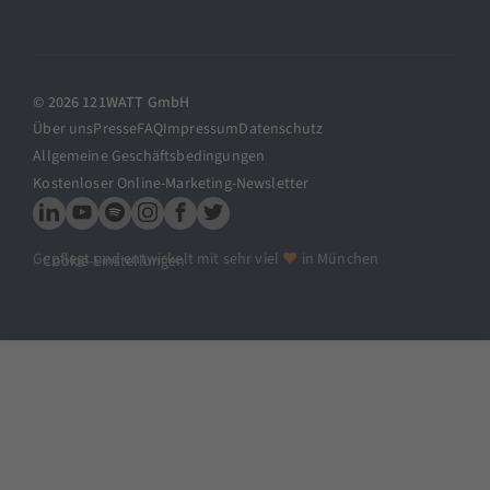
© 2026 121WATT GmbH
Über uns
Presse
FAQ
Impressum
Datenschutz
Allgemeine Geschäftsbedingungen
Kostenloser Online-Marketing-Newsletter
Gepflegt und entwickelt mit sehr viel
♥
in München
Cookie-Einstellungen