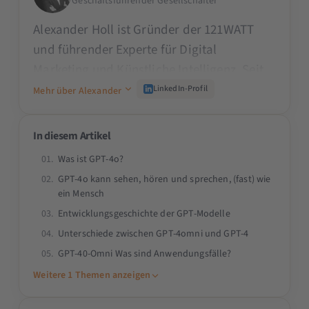
Geschäftsführender Gesellschafter
Alexander Holl ist Gründer der 121WATT
und führender Experte für Digital
Marketing und Künstliche Intelligenz. Seit
den 90er Jahren prägt er die Branche und
LinkedIn-Profil
Mehr über Alexander
schult namhafte Unternehmen wie den
TÜV, ADAC oder Mercedes Benz. Als Dozent
In diesem Artikel
an Universitäten wie der TU München, als
Was ist GPT-4o?
Beirat der SMX und als Speaker auf der
GPT-4o kann sehen, hören und sprechen, (fast) wie
OMR teilt er sein Praxiswissen. Alexander
ein Mensch
begeistert durch seine Fähigkeit, komplexe
Entwicklungsgeschichte der GPT-Modelle
Themen verständlich zu vermitteln und
Unterschiede zwischen GPT-4omni und GPT-4
innovative Lösungen für das Digital
GPT-40-Omni Was sind Anwendungsfälle?
Marketing & KI zu bieten.
Weitere 1 Themen anzeigen