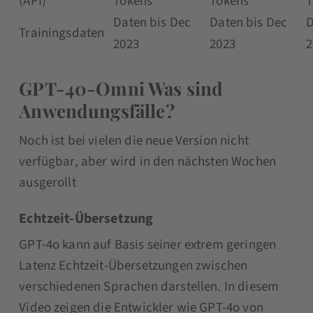
(API)
Tokens
Tokens
T
Daten bis Dec
Daten bis Dec
D
Trainingsdaten
2023
2023
2
GPT-40-Omni Was sind
Anwendungsfälle?
Noch ist bei vielen die neue Version nicht
verfügbar, aber wird in den nächsten Wochen
ausgerollt
Echtzeit-Übersetzung
GPT-4o kann auf Basis seiner extrem geringen
Latenz Echtzeit-Übersetzungen zwischen
verschiedenen Sprachen darstellen. In diesem
Video zeigen die Entwickler wie GPT-4o von