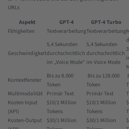
URLs
Aspekt
GPT-4
GPT-4 Turbo
Fähigkeiten
Textverarbeitung
Textverarbeitung
M
d
5,4 Sekunden
5,4 Sekunden
3
Geschwindigkeit
durchschnittlich
durchschnittlich
i
im „Voice Mode“
im Voice Mode
Bis zu 8.000
Bis zu 128.000
B
Kontextfenster
Token
Token
T
Multimodalität
Primär Text
Primär Text
T
Kosten Input
$10/1 Million
$10/1 Million
$
(API)
Tokens
Tokens
T
Kosten-Output
$30/1 Million
$30/1 Million
$