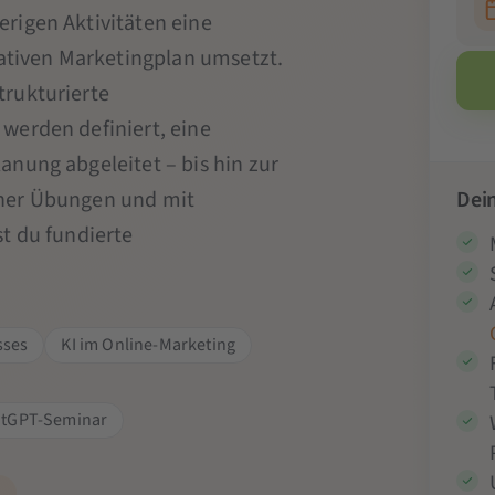
rigen Aktivitäten eine
rativen Marketingplan umsetzt.
trukturierte
werden definiert, eine
nung abgeleitet – bis hin zur
cher Übungen und mit
Dein
t du fundierte
sses
KI im Online-Marketing
tGPT-Seminar