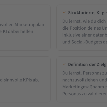
Strukturierte, KI-
Du lernst, wie du dic
nnvollen Marketingplan
die Position deines U
e KI dabei helfen
inklusive einer date
und Social-Budgets d
Definition der Ziel
Du lernst, Personas z
d sinnvolle KPIs ab,
nachzuvollziehen und
Marketingmaßnahmen m
Personas zu validiere