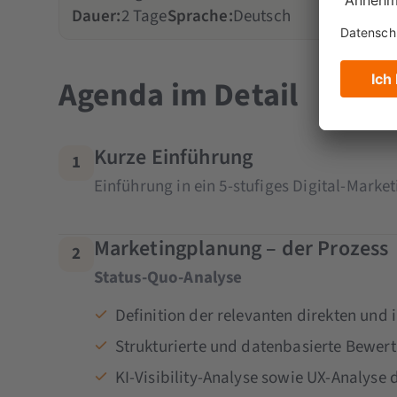
Dauer:
2 Tage
Sprache:
Deutsch
Agenda im Detail
Kurze Einführung
1
Einführung in ein 5-stufiges Digital-Marke
Marketingplanung – der Prozess
2
Status-Quo-Analyse
Definition der relevanten direkten und
Strukturierte und datenbasierte Bewer
KI-Visibility-Analyse sowie UX-Analyse