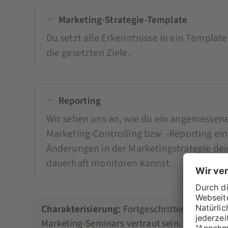
Marketing-Strategie-Template
Du setzt alle Erkenntnisse in ein Template 
die gesetzten Ziele.
Reporting
Wir sehen uns an, wie du ein angemessene
Marketing-Controlling bzw. -Reporting ein
Änderungen in der Marketingstrategie de
dauerhaft monitoren kannst.
Charakterisierung:
Fortgeschrittenes Wissen,
Marketing-Seminars vertraut sein. Wenn deine