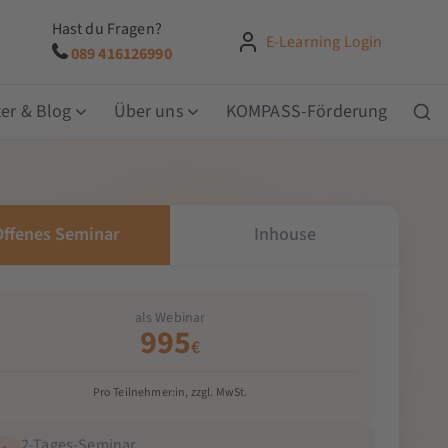
Hast du Fragen?
E-Learning Login
089 416126990
er & Blog
Über uns
KOMPASS-Förderung
Offenes Seminar
Inhouse
als Webinar
995
€
Pro Teilnehmer:in, zzgl. MwSt.
2-Tages-Seminar