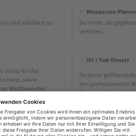
Ressourcen-Planu
ein und validierst so
Du lernst, die gegebe
verteilen.
(KI-) Tool-Einsatz
s Setup für das
Du lernst größtenteil
richtest, sowie
den professionellen M
iner Wettbewerber
Einsatz zielgerichtet
 Grundlagen der Online-Marketing-Strategie-Planung. Du
 Firma Webanalyse-Tools nutzt, solltest du den Zugang 