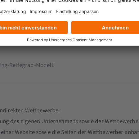
ting-Reifegrad-Modell.
 indirekten Wettbewerber
tung des eigenen Unternehmens sowie der Wettbewerber
 deiner Website sowie die Seiten der Wettbewerber anh