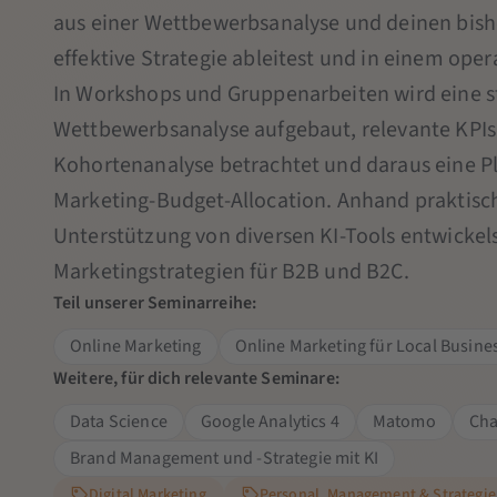
aus einer Wettbewerbsanalyse und deinen bishe
effektive Strategie ableitest und in einem ope
In Workshops und Gruppenarbeiten wird eine s
Wettbewerbsanalyse aufgebaut, relevante KPIs 
Kohortenanalyse betrachtet und daraus eine Pla
Marketing-Budget-Allocation. Anhand praktis
Unterstützung von diversen KI-Tools entwickels
Marketingstrategien für B2B und B2C.
Teil unserer Seminarreihe:
Online Marketing
Online Marketing für Local Busine
Weitere, für dich relevante Seminare:
Data Science
Google Analytics 4
Matomo
Cha
Brand Management und -Strategie mit KI
Digital Marketing
Personal, Management & Strategie