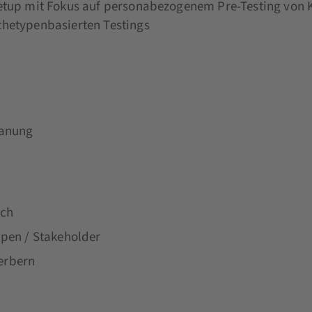
-Setup mit Fokus auf personabezogenem Pre-Testing v
chetypenbasierten Testings
lanung
ich
ppen / Stakeholder
erbern