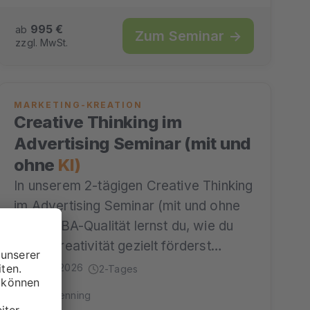
995 €
ab
Zum Seminar →
zzgl. MwSt.
MARKETING-KREATION
Creative Thinking im
Advertising Seminar (mit und
ohne
KI)
In unserem 2-tägigen Creative Thinking
im Advertising Seminar (mit und ohne
KI) in MBA-Qualität lernst du, wie du
deine Kreativität gezielt förderst…
30.09.2026
2-Tages
mit Henning