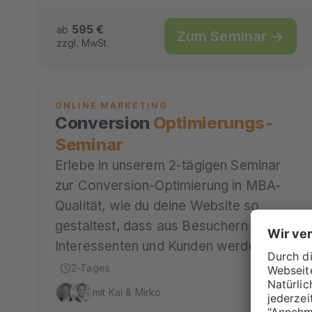
595 €
ab
Zum Seminar →
zzgl. MwSt.
ONLINE MARKETING
Conversion
Optimierungs-
Seminar
Erlebe in unserem 2-tägigen Seminar
zur Conversion-Optimierung in MBA-
Qualität, wie du deine Website so
gestaltest, dass aus Besuchern
Interessenten und Kunden werden.…
2-Tages
mit Kai & Mirko