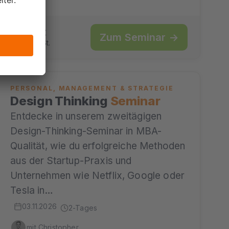
995 €
ab
Zum Seminar →
zzgl. MwSt.
PERSONAL, MANAGEMENT & STRATEGIE
Design Thinking
Seminar
Entdecke in unserem zweitägigen
Design-Thinking-Seminar in MBA-
Qualität, wie du erfolgreiche Methoden
aus der Startup-Praxis und
Unternehmen wie Netflix, Google oder
Tesla in…
03.11.2026
2-Tages
mit Christopher