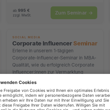
995 €
ab
Zum Seminar →
zzgl. MwSt.
SOCIAL MEDIA
Corporate Influencer
Seminar
Erlerne in unserem 1-tägigen
Corporate-Influencer-Seminar in MBA-
Qualität, wie du erfolgreich Corporate
Influencer:innen zur Vermarktung
deiner Produkte oder für das Online
Recruiting einsetzt.…
24.11.2026
1-Tages
mit Daniel M.