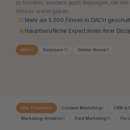
zu bündeln, sondern auch diejenigen, die mit
Wissen weitergeben.
Mehr als 5.000 Firmen in DACH geschul
Hauptberufliche Expert:innen ihrer Diszip
Alle
Seminare
Online-Kurse
90
79
11
Alle Themen
Content Marketing
CRM & 
90
9
Marketing-Kreation
Paid Marketing
Pers
6
10