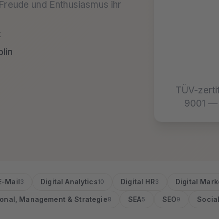
 Freude und Enthusiasmus ihr
t
lin
TÜV-zerti
9001 — 
E-Mail
Digital Analytics
Digital HR
Digital Mark
3
10
3
onal, Management & Strategie
SEA
SEO
Socia
8
5
9