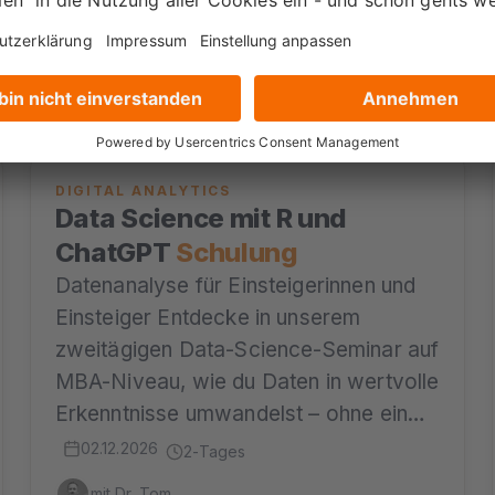
595 €
ab
Zum Seminar →
zzgl. MwSt.
DIGITAL ANALYTICS
Data Science mit R und
ChatGPT
Schulung
Datenanalyse für Einsteigerinnen und
Einsteiger Entdecke in unserem
zweitägigen Data-Science-Seminar auf
MBA-Niveau, wie du Daten in wertvolle
Erkenntnisse umwandelst – ohne ein…
02.12.2026
2-Tages
mit Dr. Tom