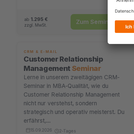
1.295 €
ab
Zum Seminar →
zzgl. MwSt.
CRM & E-MAIL
Customer Relationship
Management
Seminar
Lerne in unserem zweitägigen CRM-
Seminar in MBA-Qualität, wie du
Customer Relationship Management
nicht nur verstehst, sondern
strategisch und operativ meisterst. Du
erfährst,…
15.09.2026
2-Tages