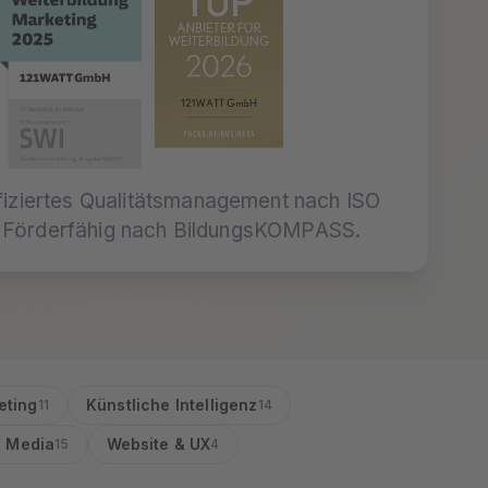
fiziertes Qualitätsmanagement nach ISO
Förderfähig nach BildungsKOMPASS.
eting
Künstliche Intelligenz
11
14
l Media
Website & UX
15
4