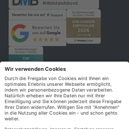
Mittelstandsbund
© 2026 121WATT GmbH
Über uns
Presse
FAQ
Impressum
Datenschutz