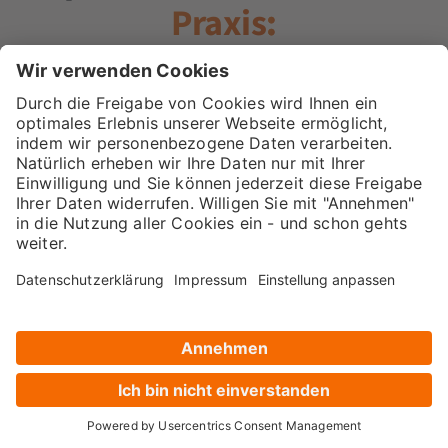
Praxis
:
Lerne von den Besten: Unsere Trainer sind
führende
Expert:innen im Digital Marketing
, anerkannt in der
Branche und hauptberuflich in ihren Lehrgebieten
tätig. Sie beraten Top-Unternehmen wie Google,
Red Bull oder Siemens, sprechen auf renommierten
Konferenzen (SMX, OMR, SEOkomm) und lehren an
Universitäten wie der TU München und HSLU
Luzern.
Alexander Holl
Geschäftsführender Gesellschafter