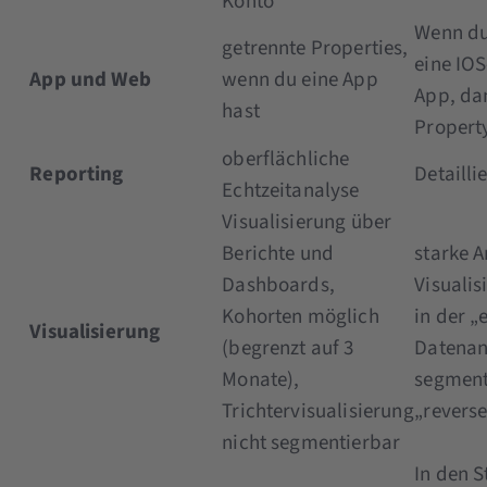
Konto
Wenn du
getrennte Properties,
eine IOS
App und Web
wenn du eine App
App, dan
hast
Propert
oberflächliche
Reporting
Detailli
Echtzeitanalyse
Visualisierung über
Berichte und
starke A
Dashboards,
Visuali
Kohorten möglich
in der „
Visualisierung
(begrenzt auf 3
Datenan
Monate),
segment
Trichtervisualisierung
„reverse
nicht segmentierbar
In den 