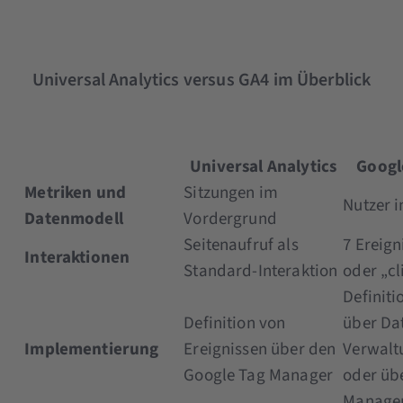
Universal Analytics versus GA4 im Überblick
Universal Analytics
Googl
Metriken und
Sitzungen im
Nutzer 
Datenmodell
Vordergrund
Seitenaufruf als
7 Ereign
Interaktionen
Standard-Interaktion
oder „cl
Definiti
Definition von
über Da
Implementierung
Ereignissen über den
Verwaltu
Google Tag Manager
oder üb
Manage