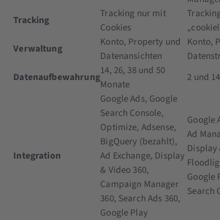
Tracking nur mit
Trackin
Tracking
Cookies
„cookiel
Konto, Property und
Konto, 
Verwaltung
Datenansichten
Datenst
14, 26, 38 und 50
Datenaufbewahrung
2 und 1
Monate
Google Ads, Google
Search Console,
Google 
Optimize, Adsense,
Ad Mana
BigQuery (bezahlt),
Display 
Integration
Ad Exchange, Display
Floodlig
& Video 360,
Google P
Campaign Manager
Search 
360, Search Ads 360,
Google Play