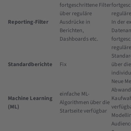
fortgeschrittene Filter
fortgesc
über reguläre
regulär
Reporting-Filter
Ausdrücke in
In der e
Berichten,
Datenan
Dashboards etc.
fortgesc
regulär
Standar
Standardberichte
Fix
über di
individu
Neue Me
Abwande
einfache ML-
Machine Learning
Kaufwah
Algorithmen über die
(ML)
verfügb
Startseite verfügbar
Modelli
Audienc