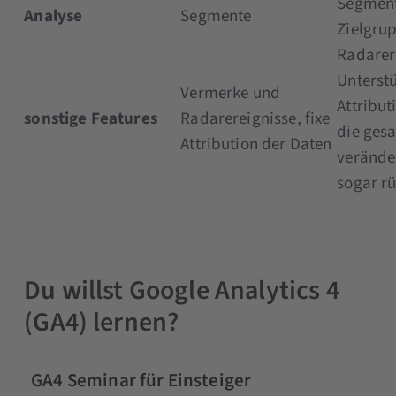
Segmente
Analyse
Segmente
Zielgru
Radarer
Unterst
Vermerke und
Attribut
sonstige Features
Radarereignisse, fixe
die ges
Attribution der Daten
verände
sogar r
Du willst Google Analytics 4
(GA4) lernen?
GA4 Seminar für Einsteiger