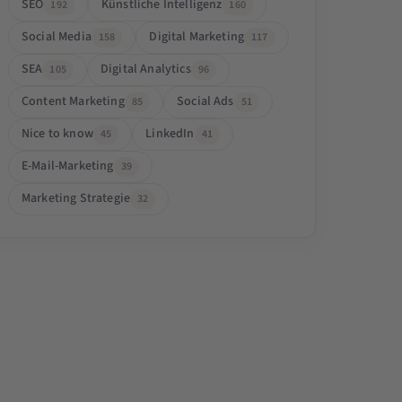
SEO
Künstliche Intelligenz
192
160
Social Media
Digital Marketing
158
117
SEA
Digital Analytics
105
96
Content Marketing
Social Ads
85
51
Nice to know
LinkedIn
45
41
E-Mail-Marketing
39
Marketing Strategie
32