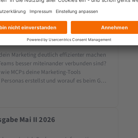
gabe Jun I 2026
dein Marketing deutlich effizienter machen
Teams besser miteinander verbunden sind?
, wie MCPs deine Marketing-Tools
 Personas erstellst und worauf es beim G…
gabe Mai II 2026