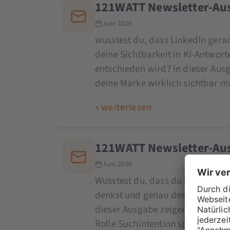
121WATT Newsletter-Aus
Juni 2026
wusstest du, dass LinkedIn gerad
deine Sichtbarkeit in KI-Antwor
entschieden wird? In dieser Ausg
deine Marke wirklich sichtbar 
» weiterlesen
121WATT Newsletter-Aus
Juni 2026
Wusstest du, dass du bei Google 
denkst und genau deshalb eine k
dieser Ausgabe zeigen wir dir, w
Rolle Suchintention spielt und 