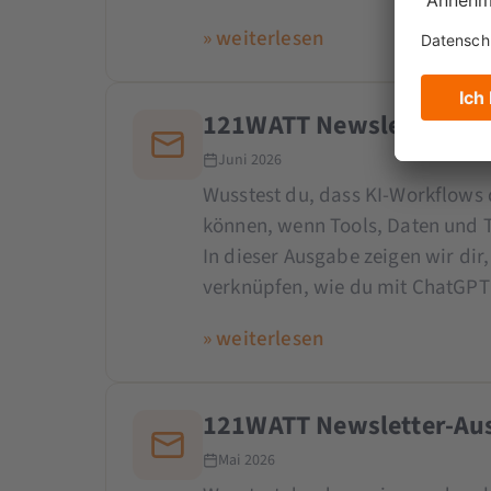
» weiterlesen
121WATT Newsletter-Aus
Juni 2026
Wusstest du, dass KI-Workflows 
können, wenn Tools, Daten und 
In dieser Ausgabe zeigen wir dir
verknüpfen, wie du mit ChatGPT
» weiterlesen
121WATT Newsletter-Aus
Mai 2026