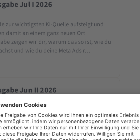
gabe Jul I 2026
e zur wichtigsten KI-Quelle aufsteigt und
ten damit an einem ganz neuen Ort
abe zeigen wir dir, warum das so ist, wie du
machst und wie du deine Meta Ads r…
gabe Jun II 2026
Ads weniger Kontrolle hast, als du vielleicht
lare Keyword-Strategie entscheidend ist? In
ie Match Types heute funktionieren, welche
worauf du bei deiner …