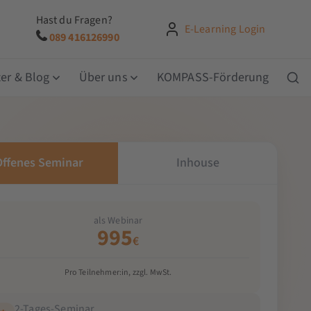
Hast du Fragen?
E-Learning Login
089 416126990
er & Blog
Über uns
KOMPASS-Förderung
Offenes Seminar
Inhouse
als Webinar
995
€
Pro Teilnehmer:in, zzgl. MwSt.
2-Tages-Seminar