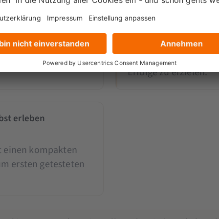
g
Von der Idee zur Hy
nentwicklung an und
Du lernst, wie aus kr
für
wie du sie priorisiers
Erfolge zu erzielen.
bst erleben
st einen kompakten
um ersten getesteten