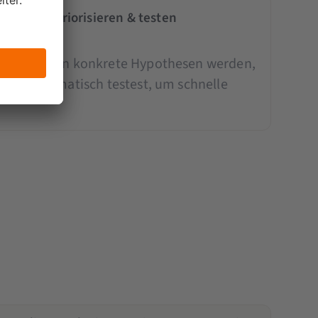
pothese: Priorisieren & testen
eativen Ideen konkrete Hypothesen werden,
t und systematisch testest, um schnelle