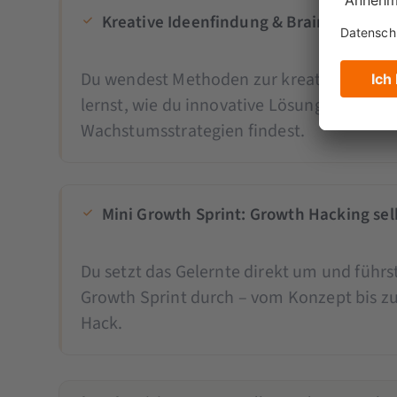
Kreative Ideenfindung & Brainswarmin
Du wendest Methoden zur kreativen Idee
lernst, wie du innovative Lösungsansätze 
Wachstumsstrategien findest.
Mini Growth Sprint: Growth Hacking sel
Du setzt das Gelernte direkt um und führ
Growth Sprint durch – vom Konzept bis z
Hack.