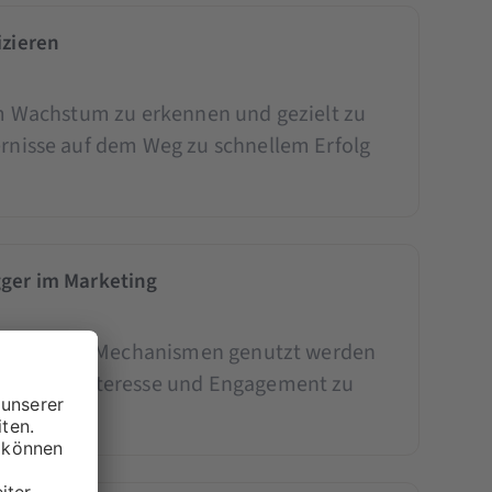
izieren
im Wachstum zu erkennen und gezielt zu
rnisse auf dem Weg zu schnellem Erfolg
gger im Marketing
chologische Mechanismen genutzt werden
amkeit, Interesse und Engagement zu