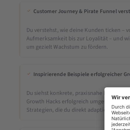
Customer Journey & Pirate Funnel vers
Du verstehst, wie deine Kunden ticken – v
Aufmerksamkeit bis zur Loyalität – und wi
um gezielt Wachstum zu fördern.
Inspirierende Beispiele erfolgreicher 
Du siehst konkrete, praxisnahe Beispiele
Growth Hacks erfolgreich umgesetzt haben
Strategien, die du direkt adaptieren kanns