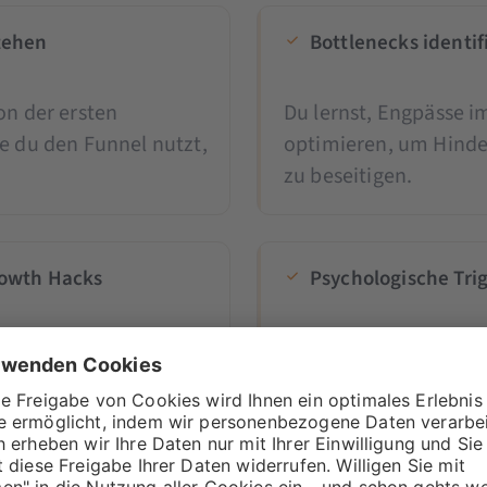
tehen
Bottlenecks identif
on der ersten
Du lernst, Engpässe 
e du den Funnel nutzt,
optimieren, um Hinde
zu beseitigen.
Growth Hacks
Psychologische Tri
, wie Unternehmen
Du erfährst, wie psy
 – inklusive
können, um Aufmerks
t.
steigern.