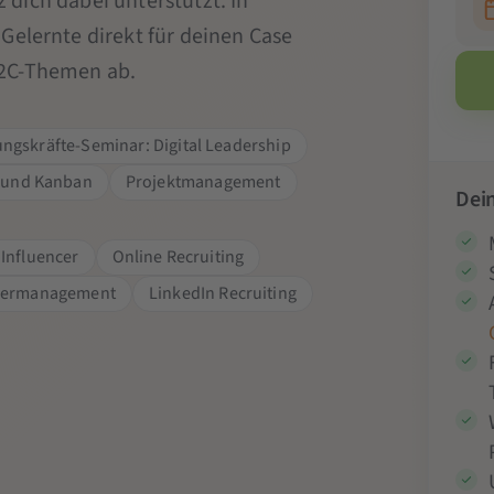
nz dich dabei unterstützt. In
Gelernte direkt für deinen Case
B2C-Themen ab.
ngskräfte-Seminar: Digital Leadership
 und Kanban
Projektmanagement
Dein
Influencer
Online Recruiting
rbermanagement
LinkedIn Recruiting