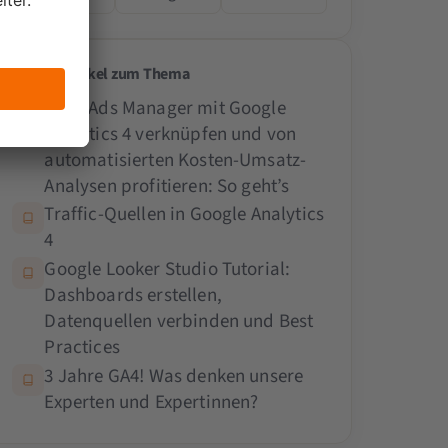
Weitere Artikel zum Thema
Meta Ads Manager mit Google
Analytics 4 verknüpfen und von
automatisierten Kosten-Umsatz-
Analysen profitieren: So geht’s
Traffic-Quellen in Google Analytics
4
Google Looker Studio Tutorial:
Dashboards erstellen,
Datenquellen verbinden und Best
Practices
3 Jahre GA4! Was denken unsere
Experten und Expertinnen?