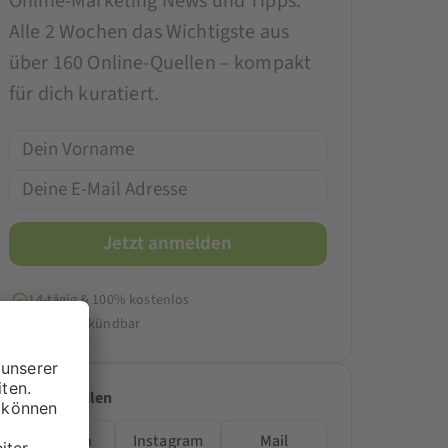
Online-Marketing News und Tipps.
Alle 2 Wochen das Wichtigste aus
über 160 Online-Quellen – kompakt
für dich kuratiert.
14-tägig & 100% kostenlos
Jederzeit kündbar
Artikel teilen
LinkedIn
Instagram
Mail