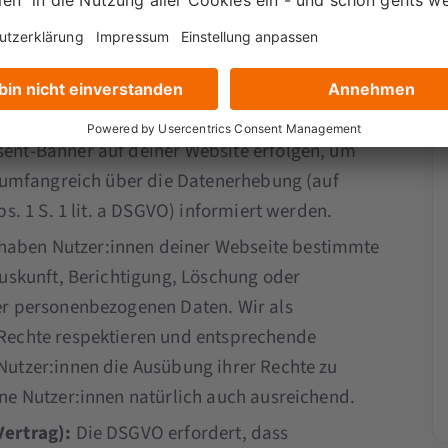
ert: 46.114.90.
0
Wenn du als Website-Betreiber:in GA4
ormationen über die Verwendung von Google
. Dies sollte in Form einer
ent-Banner auf deiner Website erfolgen, um
n umfangreich über die Datenerhebung (auf
s. 1 S. 1 lit. a DSGVO) informiert werden.
ben Nutzer:innen deiner Webseite bestimmte
Auskunft, Berichtigung, Löschung oder
er personenbezogenen Daten. Wir als
Rechte respektieren und entsprechende
utzer:innen die Ausübung ihrer Rechte zu
ne Nutzer:innen natürlich auch ausreichend.
Vertrag):
Die DSGVO erfordert, dass