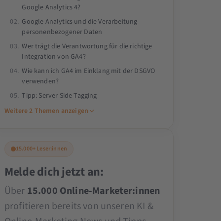
leidenschaftlicher Datenschutzexperte
Google Analytics 4?
deckt er dabei auch die rechtlichen
Google Analytics und die Verarbeitung
Aspekte umfassend ab. Marius ist ein
personenbezogener Daten
gefragter Berater und Redner auf
Wer trägt die Verantwortung für die richtige
Integration von GA4?
Konferenzen. Kunden wie die SCHOTT
Wie kann ich GA4 im Einklang mit der DSGVO
AG und REHAU schätzen sein
verwenden?
praxisorientiertes Know-how.
Tipp: Server Side Tagging
Weitere 2 Themen anzeigen
15.000+ Leser:innen
Melde dich jetzt an:
Über
15.000 Online-Marketer:innen
profitieren bereits von unseren KI &