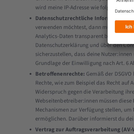
wird meine IP-Adresse wie folgt protokoli
Datenschutzrechtliche Informationen:
verwenden möchtest, dann musst du Inf
Analytics-Daten transparent bereitstellen
Datenschutzerklärung und über den Cons
sicherzustellen, dass deine Nutzer:inne
Grundlage der Einwilligung nach Art. 6 Ab
Betroffenenrechte:
Gemäß der DSGVO ha
Rechte, wie zum Beispiel das Recht auf 
Widerspruch gegen die Verarbeitung ihr
Webseitenbetreiber:innen müssen diese 
Mechanismen zur Verfügung stellen, um N
ermöglichen. Darüber informierst du dei
Vertrag zur Auftragsverarbeitung (AV-