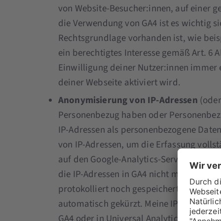
von Website-Besucher:innen, auf einer g
die Verwendung von GA4 ist es wichtig si
Rechtsgrundlage vorhanden ist, wie beis
ein berechtigtes Interesse gemäß Art. 6 A
Einwilligung deiner Nutzer:innen immer 
deiner Webseite aktiviert wird.
Anonymisierung von IP-Adressen
(oder
Personenbezug haben oder Personenbezu
IP-Adressen als personenbezogene Daten
von IP-Adressen, um die Erfassung vollst
auf den Google-Analytics-Servern gespei
die IP-Adressen in GA4 nicht mehr anon
protokolliert noch gespeichert werden. 
automatisch gekürzt. Meine IP Adresse lau
GA4 oder in Universal Analytics, falls die