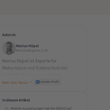
Autor:in
Marius Hüpel
Wirtschaftsjurist LL.M.
Marius Hüpel ist Experte für
Webanalyse und Datenschutz bei
121WATT. Dort leitet er Google-
Analytics- und Matomo-Projekte und
LinkedIn-Profil
Mehr über Marius
berät zahlreiche Unternehmen im
Bereich Webanalyse. Als ausgebildeter
In diesem Artikel
Wirtschaftsjurist und
Welche Auswirkungen hat die DSGVO auf