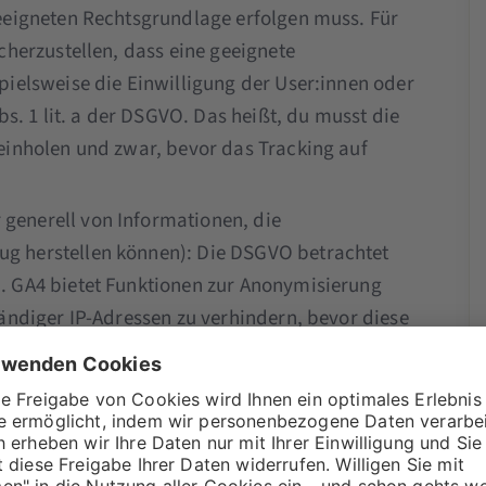
eeigneten Rechtsgrundlage erfolgen muss. Für
cherzustellen, dass eine geeignete
pielsweise die Einwilligung der User:innen oder
bs. 1 lit. a der DSGVO. Das heißt, du musst die
einholen und zwar, bevor das Tracking auf
 generell von Informationen, die
g herstellen können): Die DSGVO betrachtet
. GA4 bietet Funktionen zur Anonymisierung
ändiger IP-Adressen zu verhindern, bevor diese
chert werden. Google hat sogar mitgeteilt, dass
ymisiert werden müssten, da diese weder
Trotzdem wird die IP-Adresse in GA4
tet zum Beispiel wie folgt: 46.114.90.134. In
 IP-Adressen Anonymisierung in UA aktiviert ist,