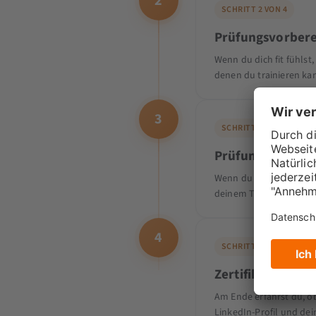
2
SCHRITT 2 VON 4
Prüfungsvorbere
Wenn du dich fit fühls
denen du trainieren ka
3
SCHRITT 3 VON 4
Prüfung ablegen
Wenn du soweit bist, ge
deinem Thema digital 
4
SCHRITT 4 VON 4
Zertifikat erhalt
Am Ende erfährst du, ob
LinkedIn-Profil und dei