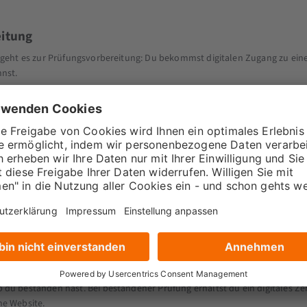
itung
t, geht es zur Prüfungsvorbereitung: Du bekommst digitalen Zugang zu ein
nnst.
hst du zur „echten" Prüfung. Diese läuft digital ab. In einer vorgegebene
beantworten.
en
 du bestanden hast. Bei bestandener Prüfung erhältst du ein digitales Zer
ne Website.