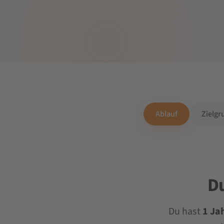
Ablauf
Zielgr
D
Du hast
1 Ja