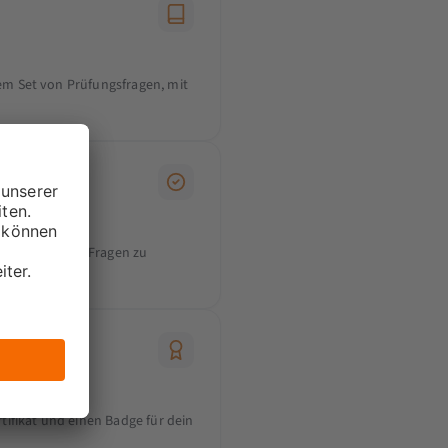
em Set von Prüfungsfragen, mit
n Zeit musst du Fragen zu
tifikat und einen Badge für dein