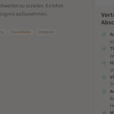
chweiten zu erzielen. Es lohnt
ketingmix aufzunehmen.
Vort
Absc
ng
Social Media
Instagram
A
e
T
ze
H
s
V
T
A
B
H
N