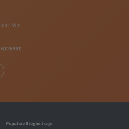
ular. Wir
16126990
.
Populäre Blogbeiträge