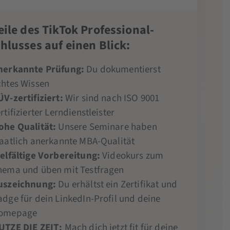
eile des TikTok Professional-
hlusses auf einen Blick:
nerkannte Prüfung:
Du dokumentierst
chtes Wissen
ÜV-zertifiziert:
Wir sind nach ISO 9001
rtifizierter Lerndienstleister
ohe Qualität:
Unsere Seminare haben
taatlich anerkannte MBA-Qualität
ielfältige Vorbereitung:
Videokurs zum
hema und üben mit Testfragen
uszeichnung:
Du erhältst ein Zertifikat und
adge für dein LinkedIn-Profil und deine
omepage
UTZE DIE ZEIT:
Mach dich jetzt fit für deine