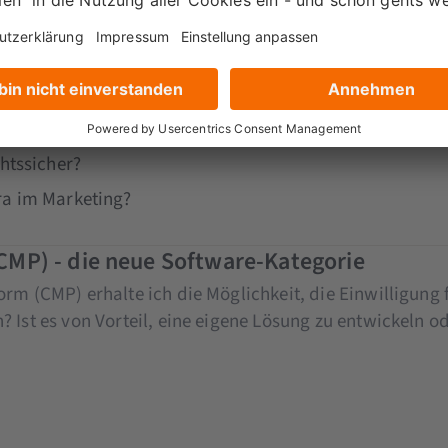
ramework - eine Branche rettet sich selbst
y & Consent Framework und warum ist dies für das Con
htssicher?
Ära im Marketing?
MP) - die neue Software-Kategorie
rm (CMP) erhalte ich die Möglichkeit, die Einwilligung
Ist es von Vorteil, eine eigene Lösung zu entwickeln ode