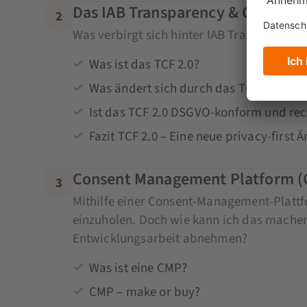
Das IAB Transparency & Consent F
2
Was verbirgt sich hinter IAB Transparenc
Was ist das TCF 2.0?
Was ändert sich durch das TCF 2.0?
Ist das TCF 2.0 DSGVO-konform und rec
Fazit TCF 2.0 – Eine neue privacy-first 
Consent Management Platform (C
3
Mithilfe einer Consent-Management-Plattfo
einzuholen. Doch wie kann ich das machen? 
Entwicklungsarbeit abnehmen?
Was ist eine CMP?
CMP – make or buy?