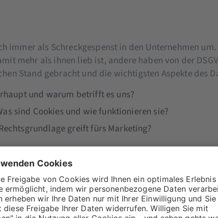
ch immer als Schreckgespenst in den Unternehmen um.
amit mehr als ihnen lieb ist, andere haben von der DSG
ichen Stand gebracht und die wichtigsten Aspekte des D
erhaupt und warum betrifft es uns?
s sind Cookies und wie funktionieren sie?
Rechtsgrundlage greift fürs Marketing?
euber:innen aufgrund der DSGVO beachten
seite DSGVO-konform?