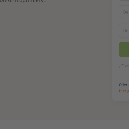
onform optimierst.
„
“ ze
*
Oder 
Hier 