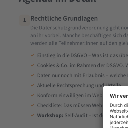
Rechtliche Grundlagen
1
Die Datenschutzgrundverordnung geht no
an ihr vorbei. Manche beschäftigen sich d
werden alle Teilnehmer:innen auf den gle
Einstieg in die DSGVO – Was ist das üb
Cookies & Co. im Rahmen der DSGVO. Wa
Daten nur noch mit Erlaubnis – welche 
Aktuelle Rechtsprechung und Urteile
Konform einwilligen im Web
Checkliste: Das müssen Webseitenbetr
Workshop:
Self-Audit – Ist deine Web