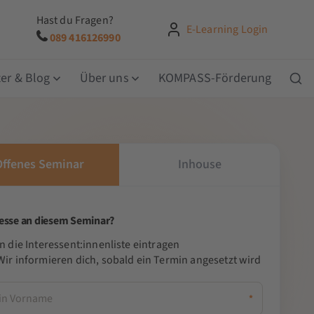
Hast du Fragen?
E-Learning Login
089 416126990
er & Blog
Über uns
KOMPASS-Förderung
Offenes Seminar
Inhouse
resse an diesem Seminar?
In die Interessent:innenliste eintragen
Wir informieren dich, sobald ein Termin angesetzt wird
*