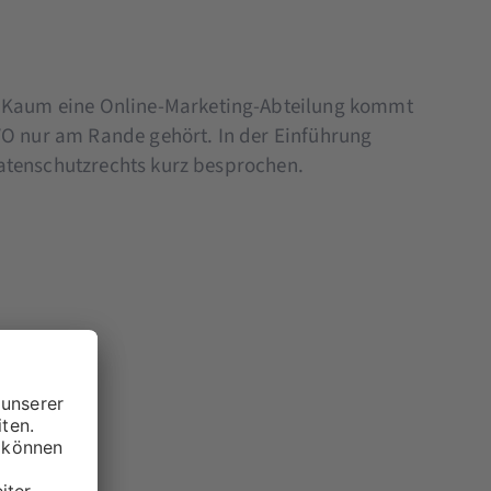
 Kaum eine Online-Marketing-Abteilung kommt
VO nur am Rande gehört. In der Einführung
atenschutzrechts kurz besprochen.