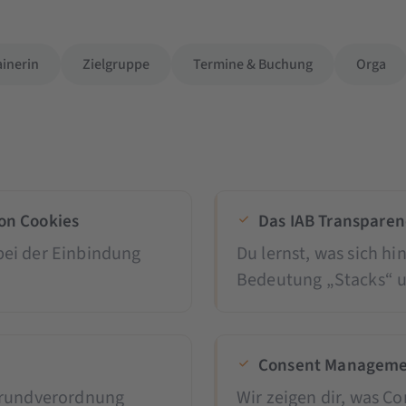
ainerin
Zielgruppe
Termine & Buchung
Orga
on Cookies
Das IAB Transpare
ei der Einbindung
Du lernst, was sich hi
Bedeutung „Stacks“ 
Consent Managemen
grundverordnung
Wir zeigen dir, was 