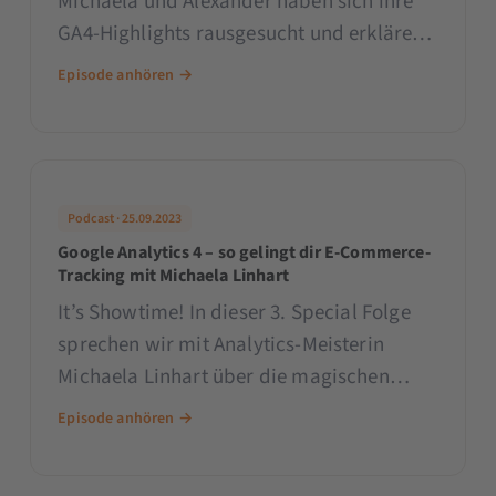
Michaela und Alexander haben sich ihre
GA4-Highlights rausgesucht und erklären
dir, was sie an Google Analytics 4 so
Episode anhören →
begeistert. Aber Achtung: Es wird nerdy!
Podcast · 25.09.2023
Google Analytics 4 – so gelingt dir E-Commerce-
Tracking mit Michaela Linhart
It’s Showtime! In dieser 3. Special Folge
sprechen wir mit Analytics-Meisterin
Michaela Linhart über die magischen
Daten des E-Commerce Trackings in
Episode anhören →
Google Analytics 4. Wir zeigen dir, was E-
Commerce Tracking in GA4 wirklich kann,