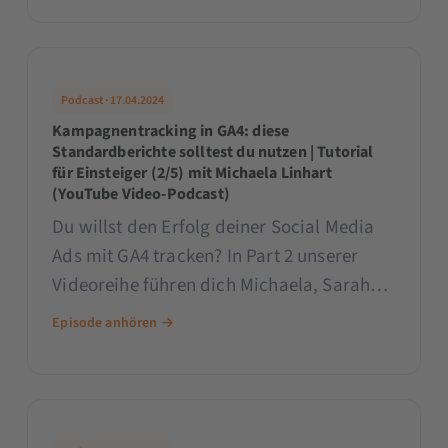
anlegst inkl. nützlichen Workarounds.
Podcast · 17.04.2024
Kampagnentracking in GA4: diese
Standardberichte solltest du nutzen | Tutorial
für Einsteiger (2/5) mit Michaela Linhart
(YouTube Video-Podcast)
Du willst den Erfolg deiner Social Media
Ads mit GA4 tracken? In Part 2 unserer
Videoreihe führen dich Michaela, Sarah
und Patrick durch die Standardberichte in
Episode anhören →
GA4. Lerne, wie du Nutzer, Sitzungen,
Engagement Messwerte und Conversions
deiner Werbeanzeigen und damit
verbundener Landingpages einsehen