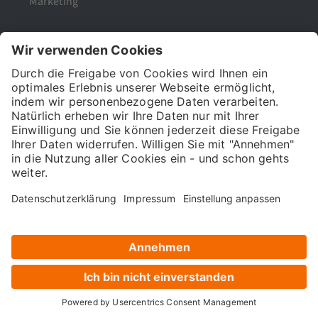
Marketing
Populäre Blogbeiträge
Was ist SEO?
Google Analytics 4
UTM-Parameter Google Analytics & GA4
Was bedeutet E-A-T für deine SEO und Google?
H1, H2 & Co! – Wie wichtig sind Überschriften für
SEO?
Die führende Digital Marketing Academy in Deutschland.
Seit über 15 Jahren bilden wir Marketing-Experten aus.
Hier mehr zu uns
https://www.121watt.de/fakten/121watt-gmbh/