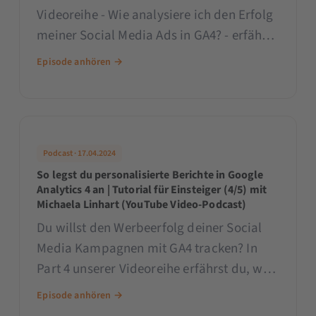
Videoreihe - Wie analysiere ich den Erfolg
meiner Social Media Ads in GA4? - erfährst
du, warum die Daten deiner Social Media
Episode anhören →
Ads aus verschiedenen Plattformen wie
Meta und GA4 nicht immer
zusammenpassen und was du dagegen
tun kannst.
Podcast · 17.04.2024
So legst du personalisierte Berichte in Google
Analytics 4 an | Tutorial für Einsteiger (4/5) mit
Michaela Linhart (YouTube Video-Podcast)
Du willst den Werbeerfolg deiner Social
Media Kampagnen mit GA4 tracken? In
Part 4 unserer Videoreihe erfährst du, wie
du neben den Standardberichten von
Episode anhören →
Google eigene, personalisierte Berichte