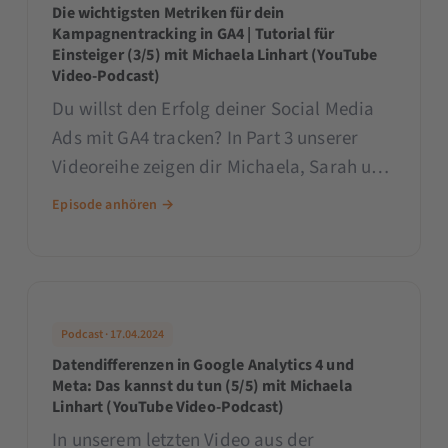
Die wichtigsten Metriken für dein
Kampagnentracking in GA4 | Tutorial für
Einsteiger (3/5) mit Michaela Linhart (YouTube
Video-Podcast)
Du willst den Erfolg deiner Social Media
Ads mit GA4 tracken? In Part 3 unserer
Videoreihe zeigen dir Michaela, Sarah und
Patrick Schritt für Schritt, wie du wichtige
Episode anhören →
KPIs wie die Sitzungen mit Interaktionen
bzw. die Interaktionsrate auf
Kampagnenebene analysierst und
interpretierst.
Podcast · 17.04.2024
Datendifferenzen in Google Analytics 4 und
Meta: Das kannst du tun (5/5) mit Michaela
Linhart (YouTube Video-Podcast)
In unserem letzten Video aus der