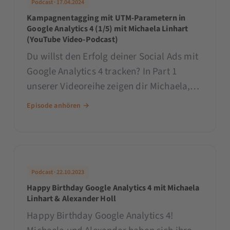
Podcast · 17.04.2024
kannst und wie du eigene, sekundäre
Kampagnentagging mit UTM-Parametern in
Dimensionen hinzufügst.
Google Analytics 4 (1/5) mit Michaela Linhart
(YouTube Video-Podcast)
Du willst den Erfolg deiner Social Ads mit
Google Analytics 4 tracken? In Part 1
unserer Videoreihe zeigen dir Michaela,
Sarah und Patrick, wie du die
Episode anhören →
entsprechenden Voraussetzungen in GA4
schaffst und den Link zu deiner Landing
Page erstellst.
Podcast · 22.10.2023
Happy Birthday Google Analytics 4 mit Michaela
Linhart & Alexander Holl
Happy Birthday Google Analytics 4!