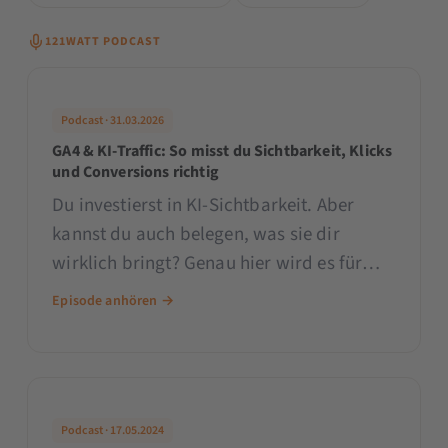
121WATT PODCAST
Podcast · 31.03.2026
GA4 & KI-Traffic: So misst du Sichtbarkeit, Klicks
und Conversions richtig
Du investierst in KI-Sichtbarkeit. Aber
kannst du auch belegen, was sie dir
wirklich bringt? Genau hier wird es für
viele Marketing-Teams gerade spannend:
Episode anhören →
In KI-Antworten aufzutauchen, ist nett.
Aber erst wenn daraus qualifizierter
Traffic, relevantes Nutzerverhalten und
Conversions entstehen, wird daraus
Podcast · 17.05.2024
echter Marketing-Erfolg.