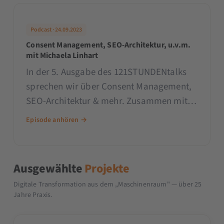
wieso
Podcast · 24.09.2023
Consent Management, SEO-Architektur, u.v.m.
mit Michaela Linhart
In der 5. Ausgabe des 121STUNDENtalks
sprechen wir über Consent Management,
SEO-Architektur & mehr. Zusammen mit
Michaela Linhart schauen wir uns Online-
Episode anhören →
Marketing-Tipps von SEO-Küche, Google
Search Central, Hubspot, Progressive
Recruitment, Moz und SISUdigital an.
Ausgewählte
Projekte
Digitale Transformation aus dem „Maschinenraum" — über 25
Jahre Praxis.