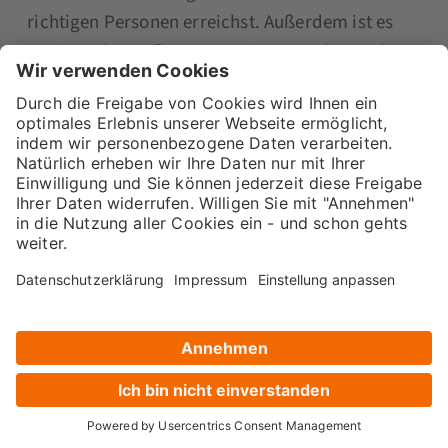
richtigen Personen erreichst. Außerdem ist es
wichtig, dass Influencer und Unternehmen die
gleichen Werte haben, denn dann wird die
Zusammenarbeit umso angenehmer.
Weitere Einzelheiten zum Thema Influencer-
Marketing und welche Erfahrungen andere B2B
Unternehmen damit gemacht haben, erfährst du
hier
.
Unser Tool-Tipp der Woche
Dass SEO ein fortwährender Prozess und keine
einmalige Aufgabe ist, weißt du. Und trotzdem
wirst du schnell nervös, wenn du zu einer