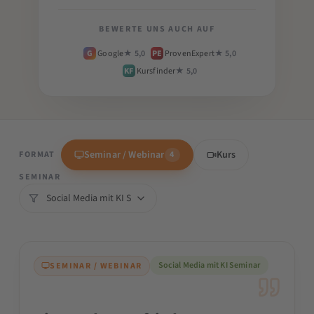
BEWERTE UNS AUCH AUF
G
Google
★ 5,0
PE
ProvenExpert
★ 5,0
KF
Kursfinder
★ 5,0
Seminar / Webinar
Kurs
FORMAT
4
SEMINAR
Social Media mit KI Seminar
SEMINAR / WEBINAR