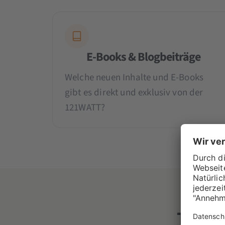
E-Books & Blogbeiträge
Welche neuen Inhalte und E-Books
gibt es direkt und exklusiv von der
121WATT?
Theme