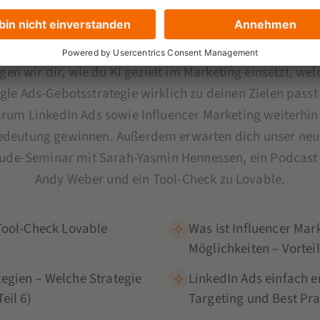
est du, dass die richtigen KI-Tools heute oft mehr Zeit 
s ein zusätzlicher Arbeitstag pro Woche? In dieser Ausg
igen wir dir, wie du KI gezielt im Marketing einsetzt, wel
gle Ads-Gebotsstrategie wirklich zu deinen Zielen passt
rum LinkedIn Ads sowie Influencer Marketing weiterhin
edeutung gewinnen. Außerdem erwarten dich unser neu
ude-Seminar mit Sarah-Yasmin Hennessen, ein Podcast
Andy Weber und ein Tool-Check zu Lovable.
 Tool-Check Lovable
Was ist Influencer Mark
Möglichkeiten – Vortei
egien – Welche Strategie
LinkedIn Ads einfach e
eil 6)
Targeting und Best Pra