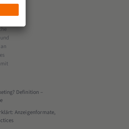
sparen
abe
che
 und
 an
es
 mit
eting? Definition –
le
rklärt: Anzeigenformate,
ctices