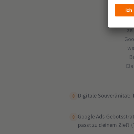
Wusst
al
ze
Goo
wa
B
Cla
Digitale Souveränität:
Google Ads Gebotsstrat
passt zu deinem Ziel? (T