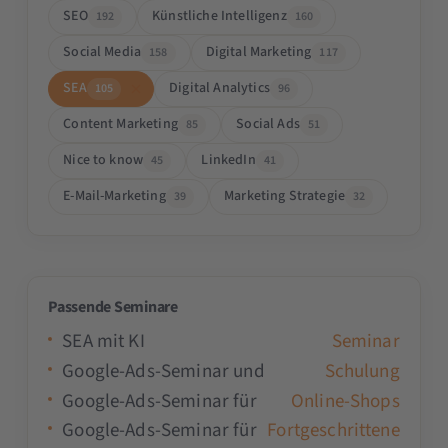
SEO
Künstliche Intelligenz
192
160
Social Media
Digital Marketing
158
117
SEA
Digital Analytics
105
96
Content Marketing
Social Ads
85
51
Nice to know
LinkedIn
45
41
E-Mail-Marketing
Marketing Strategie
39
32
Passende Seminare
SEA mit KI
Seminar
Google-Ads-Seminar und
Schulung
Google-Ads-Seminar für
Online-Shops
Google-Ads-Seminar für
Fortgeschrittene