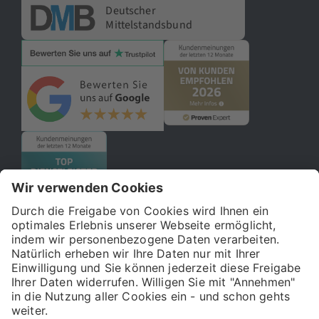
Deutscher
Mittelstandsbund
© 2026 121WATT GmbH
Über uns
Presse
FAQ
Impressum
Datenschutz