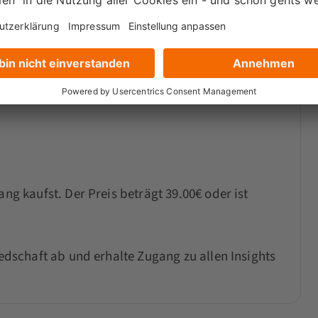
us deinen Google Ads herausholst, ohne die
ieren. Viele Unternehmen stehen vor dem
ben…...
ang kaufst. Der Preis beträgt 39.00€ oder ist
iedschaft ab und erhalte Zugang zu allen Insights