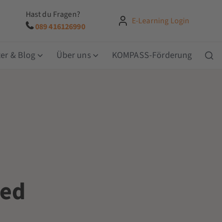
Hast du Fragen?
E-Learning Login
089 416126990
er & Blog
Über uns
KOMPASS-Förderung
ced