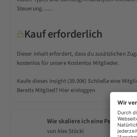
Steuerung…...
Kauf erforderlich
Dieser Inhalt erfordert, dass du zusätzlichen Zug
kostenlos für unsere Kostenlos Mitglieder.
Kaufe dieses Insight (39.00€)
Schließe eine Mitgl
Bereits Mitglied?
Hier einloggen
Wie skaliere ich eine Performan
von Alex Stöckl