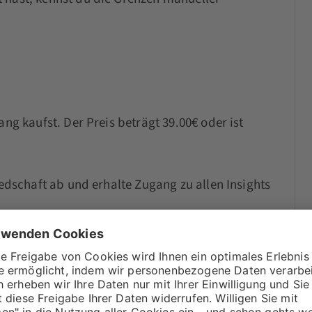
ang kaufst. Der Preis beträgt 39.00€ oder ist
iedschaft ab und erhalte Zugang zu allen Insights
ce Max Kampagne ohne Kontrollverlust?