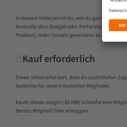
In diesem Video lernst du, wie du gezielt mehr a
Kontrolle über Budget oder Performance zu verl
Problem, mehr Umsatz generieren zu wollen, ha
Kauf erforderlich
Dieser Inhalt erfordert, dass du zusätzlichen Zug
kostenlos für unsere Kostenlos Mitglieder.
Kaufe dieses Insight (39.00€)
Schließe eine Mitgl
Bereits Mitglied?
Hier einloggen