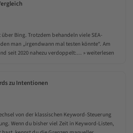
Vergleich
t über Bing. Trotzdem behandeln viele SEA-
, den man „irgendwann mal testen könnte“. Am
land seit 2020 nahezu verdoppelt:…
» weiterlesen
rds zu Intentionen
echsel von der klassischen Keyword-Steuerung
g. Wenn du bisher viel Zeit in Keyword-Listen,
 hast, kennst du die Grenzen manueller