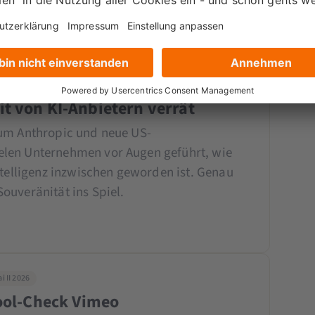
n II 2026
i KI – was die Anthropic-Debatte
t von KI-Anbietern verrät
 um Anthropic und neue US-
len Unternehmen vor Augen geführt, wie
ntelligenz inzwischen geworden ist. Genau
ouveränität ins Spiel.
 II 2026
Tool-Check Vimeo