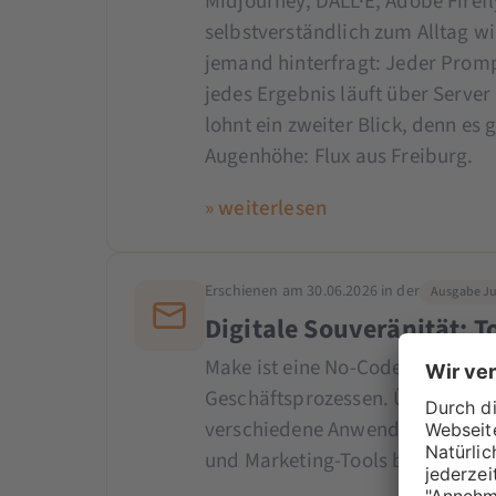
Midjourney, DALL·E, Adobe Firef
selbstverständlich zum Alltag 
jemand hinterfragt: Jeder Prom
jedes Ergebnis läuft über Server
lohnt ein zweiter Blick, denn es 
Augenhöhe: Flux aus Freiburg.
» weiterlesen
Erschienen am 30.06.2026 in der
Ausgabe Jul
Digitale Souveränität: 
Make ist eine No-Code-/Low-Cod
Geschäftsprozessen. Über einen 
verschiedene Anwendungen und 
und Marketing-Tools bis hin zu 