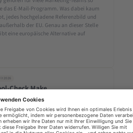
ly gehören für viele Marketing-Teams so
wie das E-Mail-Programm. Was dabei kaum
pt, jedes hochgeladene Referenzbild und
 außerhalb der EU. Genau an dieser Stelle
gibt eine europäische Alternative auf
 I 2026
Tool-Check Make
e-Plattform zur Automatisierung von
visuellen Workflow-Editor lassen sich
Dienste miteinander verbinden – von CRM-
Cloud-Speichern oder KI-Modellen.