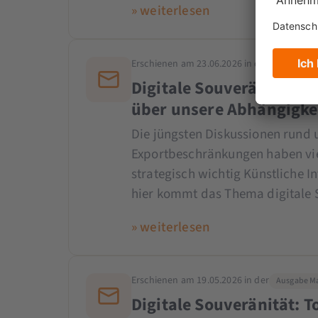
» weiterlesen
Erschienen am 23.06.2026 in der
Ausgabe Ju
Digitale Souveränität be
über unsere Abhängigkei
Die jüngsten Diskussionen rund
Exportbeschränkungen haben vie
strategisch wichtig Künstliche I
hier kommt das Thema digitale S
» weiterlesen
Erschienen am 19.05.2026 in der
Ausgabe Mai
Digitale Souveränität: 