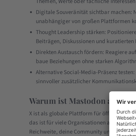
Themen, Werte oder fachliche Interessen 
Digitale Souveränität sichtbar machen: 
unabhängiger von großen Plattformen 
Thought Leadership stärken: Positionier
Beiträgen, Diskussionen und kuratierten 
Direkten Austausch fördern: Reagiere auf
baue Beziehungen ohne starken Algorithm
Alternative Social-Media-Präsenz testen:
sinnvoller zusätzlicher Kommunikationsk
Warum ist Mastodon aus euro
X ist als globale Plattform für öffentliche
das ist für viele Organisationen auch ein s
Reichweite, deine Community und deine Ec