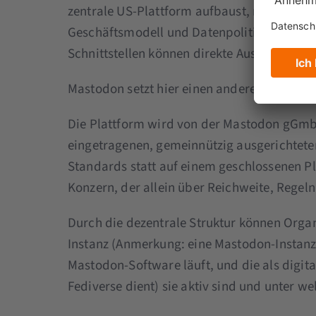
zentrale US-Plattform aufbaust, machst du
Geschäftsmodell und Datenpolitik. Änderun
Schnittstellen können direkte Auswirkunge
Mastodon setzt hier einen anderen Schwerp
Die Plattform wird von der Mastodon gGmbH
eingetragenen, gemeinnützig ausgerichteten
Standards statt auf einem geschlossenen Pl
Konzern, der allein über Reichweite, Regel
Durch die dezentrale Struktur können Orga
Instanz (Anmerkung: eine Mastodon-Instanz 
Mastodon-Software läuft, und die als digit
Fediverse dient) sie aktiv sind und unter