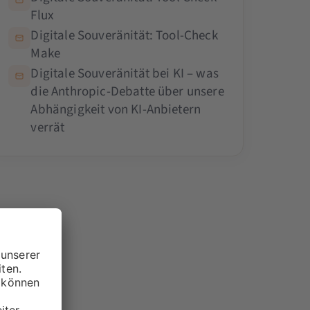
Flux
Digitale Souveränität: Tool-Check
Make
Digitale Souveränität bei KI – was
die Anthropic-Debatte über unsere
Abhängigkeit von KI-Anbietern
verrät