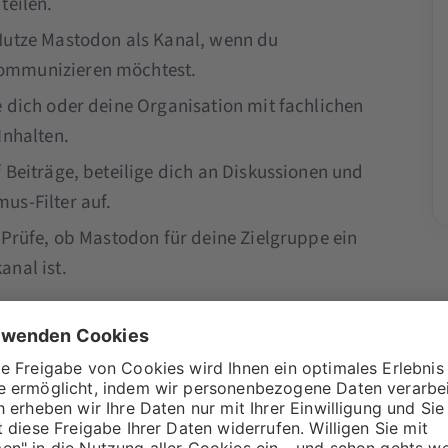
teilen.
Nutze Mastodon als Kanal, wenn du
kommunizieren möchtest.
e dich oder deine Organisation mit fachlichen
Inhalten.
 Beiträge, beteilige dich an Diskussionen und
us-Filter auf.
 Prüfe, ob Mastodon für deine Zielgruppe ein
anal ist.
päischer Sicht relevant?
 Kommunikation weiterhin relevant, aber genau
trategisches Problem. Wenn du deine
htzeitkommunikation vollständig über eine