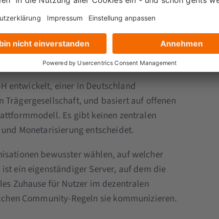
 dich abhängig von deren Regeln, Algorithmen,
gen an Sichtbarkeit, Moderation oder
n auf deine Kommunikation haben.
unkt:
 entwickelt, einer in Deutschland
 Trägergesellschaft, und basiert auf offenen
attformmodell. Es gibt keinen zentralen
n und Monetarisierung entscheidet.
nisationen bewusster wählen, auf welcher
ist ein eigenständiger Server, auf dem die
ales Zuhause für Nutzer im dezentralen
 welchen Community-Regeln sie kommunizieren.