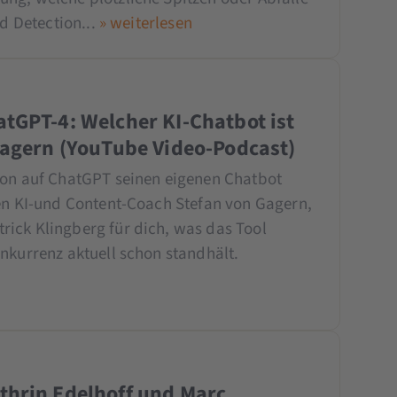
nd Detection...
» weiterlesen
tGPT-4: Welcher KI-Chatbot ist
Gagern (YouTube Video-Podcast)
ion auf ChatGPT seinen eigenen Chatbot
ten KI-und Content-Coach Stefan von Gagern,
ick Klingberg für dich, was das Tool
nkurrenz aktuell schon standhält.
thrin Edelhoff und Marc