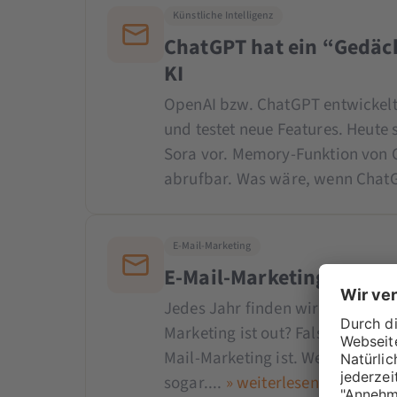
Künstliche Intelligenz
ChatGPT hat ein “Gedäch
KI
OpenAI bzw. ChatGPT entwickelt 
und testet neue Features. Heute 
Sora vor. Memory-Funktion von
abrufbar. Was wäre, wenn ChatG
E-Mail-Marketing
E-Mail-Marketing-Trend
Jedes Jahr finden wir auf’s neue
Marketing ist out? Falsch gedach
Mail-Marketing ist. We get it: E-
sogar....
» weiterlesen