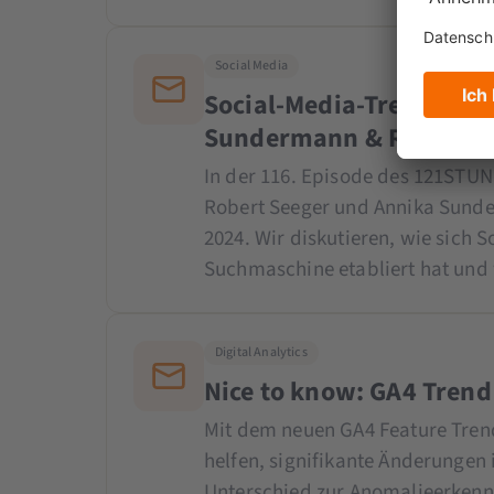
Social Media
Social-Media-Trends 202
Sundermann & Robert S
In der 116. Episode des 121STU
Robert Seeger und Annika Sunde
2024. Wir diskutieren, wie sich 
Suchmaschine etabliert hat und
Digital Analytics
Nice to know: GA4 Trend
Mit dem neuen GA4 Feature Trend
helfen, signifikante Änderungen 
Unterschied zur Anomalieerkennu