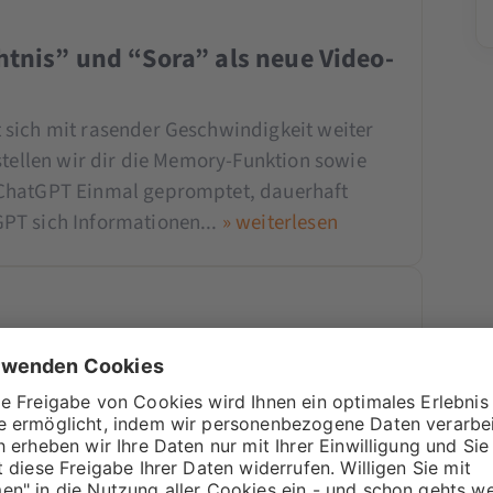
tnis” und “Sora” als neue Video-
sich mit rasender Geschwindigkeit weiter
stellen wir dir die Memory-Funktion sowie
 ChatGPT Einmal gepromptet, dauerhaft
PT sich Informationen...
» weiterlesen
s 2024
 Artikel, die mit dem Satz beginnen “E-Mail
t!” und dann wird erklärt, wie wichtig E-
Mail-Marketing ist wichtig. Enorm wichtig