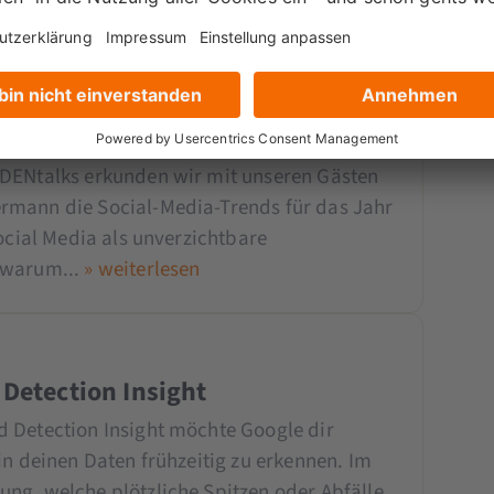
4 | Podcast mit Annika
eeger
NDENtalks erkunden wir mit unseren Gästen
rmann die Social-Media-Trends für das Jahr
Social Media als unverzichtbare
 warum...
» weiterlesen
 Detection Insight
 Detection Insight möchte Google dir
in deinen Daten frühzeitig zu erkennen. Im
ng, welche plötzliche Spitzen oder Abfälle