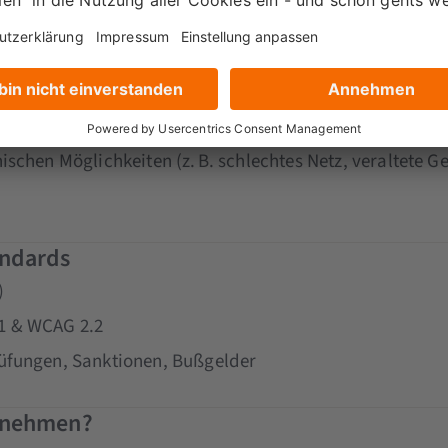
t?
, temporär, situativ)
schen Möglichkeiten (z. B. schlechtes Netz, veraltete Ge
andards
)
1 & WCAG 2.2
üfungen, Sanktionen, Bußgelder
ernehmen?