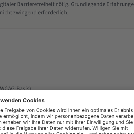
igitaler Barrierefreiheit nötig. Grundlegende Erfahrunge
nicht zwingend erforderlich.
 (WCAG-Basis):
on allen Nutzer:innen erkannt werden können (z. B. visu
it verschiedenen Eingabemethoden möglich sein (z. B. Ta
on und Bedienung müssen klar und intuitiv sein
schiedenen Geräten, Browsern und Hilfstechnologien fu