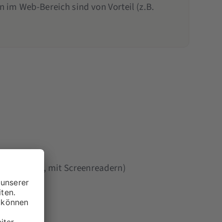
n im Web-Bereich sind von Vorteil (z.B.
ell, auditiv, mit Screenreadern)
statur)
nktionieren