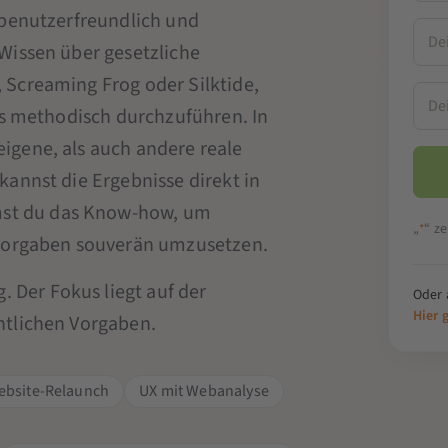
 benutzerfreundlich und
Wissen über gesetzliche
 Screaming Frog oder Silktide,
ts methodisch durchzuführen. In
eigene, als auch andere reale
annst die Ergebnisse direkt in
st du das Know-how, um
„
“ ze
*
 Vorgaben souverän umzusetzen.
. Der Fokus liegt auf der
Oder 
Hier 
htlichen Vorgaben.
ebsite-Relaunch
UX mit Webanalyse