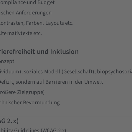
 Compliance und Budget
nischen Anforderungen
ontrasten, Farben, Layouts etc.
lternativtexte etc.
erefreiheit und Inklusion
onzept
viduum), soziales Modell (Gesellschaft), biopsychosoz
efizit, sondern auf Barrieren in der Umwelt
größere Zielgruppe)
echnischer Bevormundung
AG 2.x)
bility Guidelines (WCAG 2.x)