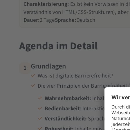
Charakterisierung:
Es ist kein Vorwissen in d
Verständnis von HTML/CSS-Strukturen), aber 
Dauer:
2 Tage
Sprache:
Deutsch
Agenda im Detail
Grundlagen
1
Was ist digitale Barrierefreiheit?
Die vier Prinzipien der Barrierefreiheit
Wahrnehmbarkeit:
Inhalte müssen v
Bedienbarkeit
: Interaktion muss m
Verständlichkeit:
Sprache, Navigati
Robustheit:
Inhalte müssen mit ver