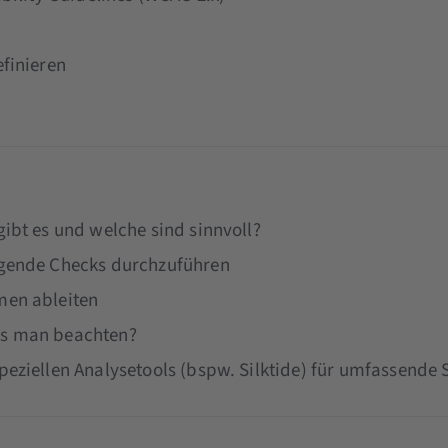
finieren
ibt es und welche sind sinnvoll?
egende Checks durchzuführen
men ableiten
ss man beachten?
eziellen Analysetools (bspw. Silktide) für umfassende S