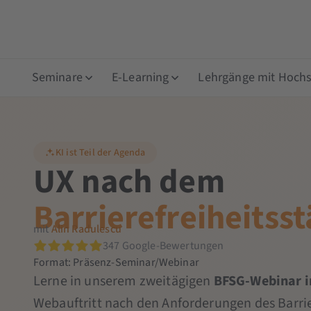
Seminare
E-Learning
Lehrgänge mit Hochsc
KI ist Teil der Agenda
UX nach dem
Barrierefreiheitss
mit
Alin Radulescu
347 Google-Bewertungen
Format: Präsenz-Seminar/Webinar
Lerne in unserem zweitägigen
BFSG-Webinar i
Webauftritt nach den Anforderungen des Barrie