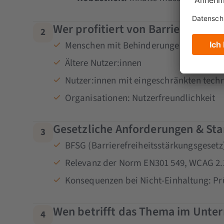
Wer profitiert von Barrierefreihei
2
Menschen mit Behinderungen (dauerhaft
Ältere Nutzer:innen
Nutzer:innen mit eingeschränkten techni
Organisationen: Nutzerfreundlichkeit
Gesetzliche Anforderungen & St
3
BFSG (Barrierefreiheitsstärkungsgesetz
Relevanz der Norm EN301 549, WCAG 2.
Konsequenzen bei Nicht-Einhaltung: Pr
Wen betrifft das Thema im Unt
4