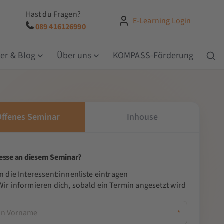
Hast du Fragen?
E-Learning Login
089 416126990
er & Blog
Über uns
KOMPASS-Förderung
Offenes Seminar
Inhouse
resse an diesem Seminar?
In die Interessent:innenliste eintragen
Wir informieren dich, sobald ein Termin angesetzt wird
*