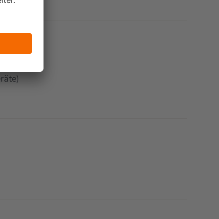
räte)