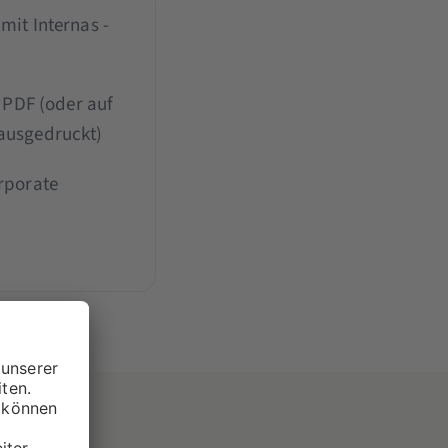
mit Internas -
s PDF (oder auf
ausgedruckt)
rporate