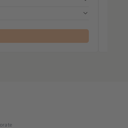
Zurüc
orate