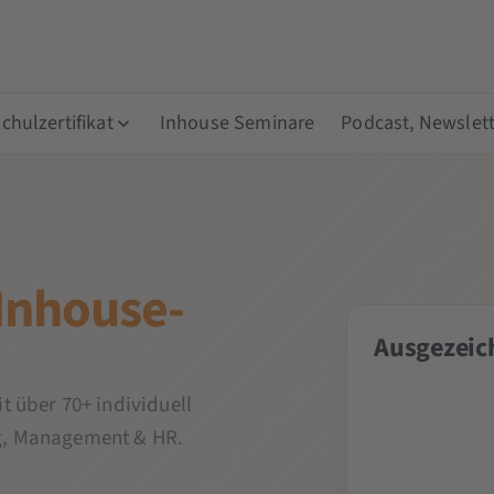
hulzertifikat
Inhouse Seminare
Podcast, Newslett
Inhouse-
Ausgezeich
t über 70+ individuell
g, Management & HR.