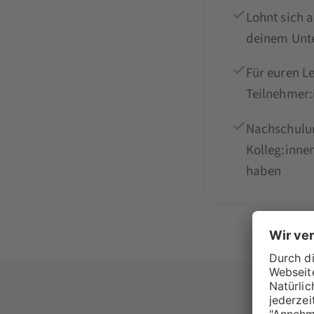
Lohnt sich 
deinem Unt
Für euren L
Teilnehmer:
Nachschulu
Kolleg:inne
haben