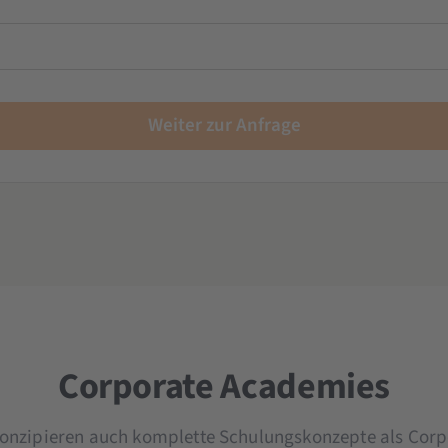
ortgeschrittene
tene
ene
rnehmen
 Seminar
anagement
Weiter zur Anfrage
chulung
Schulung
arketing
anagement
rnehmen
Corporate Academies
konzipieren auch komplette Schulungskonzepte als Corp