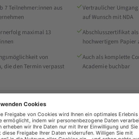
ab 7 Teilnehmer:innen aus
Vertraulicher Umgang 
ernehmen
auf Wunsch mit NDA
ernerfolg maximal 13
Abschlusszertifikat al
innen
hochwertigem Papier 
ngsmöglichkeit von
Auch als komplette Co
n, die den Termin verpasst
Academie buchbar