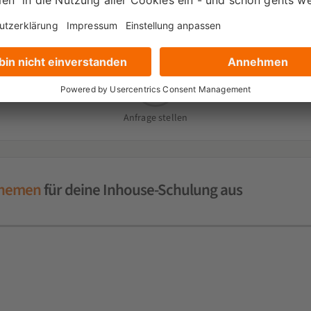
s Inhouse-Seminar interessier
2
Anfrage stellen
themen
für deine Inhouse-Schulung aus