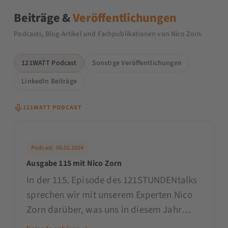
Beiträge &
Veröffentlichungen
Podcasts, Blog-Artikel und Fachpublikationen von Nico Zorn.
121WATT Podcast
Sonstige Veröffentlichungen
LinkedIn Beiträge
121WATT PODCAST
Podcast · 06.02.2024
Ausgabe 115 mit Nico Zorn
In der 115. Episode des 121STUNDENtalks
sprechen wir mit unserem Experten Nico
Zorn darüber, was uns in diesem Jahr
rund um die Themen E-Mail-Marketing &