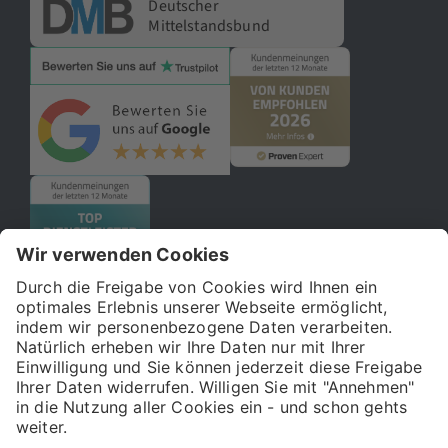
Deutscher
Mittelstandsbund
© 2026 121WATT GmbH
Über uns
Presse
FAQ
Impressum
Datenschutz