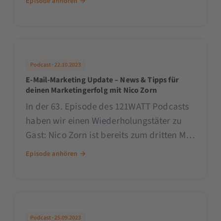
Episode anhören →
CRM erwarten wird und wie du die
Themen frühzeitig angehen kannst!
Podcast · 22.10.2023
E-Mail-Marketing Update – News & Tipps für
deinen Marketingerfolg mit Nico Zorn
In der 63. Episode des 121WATT Podcasts
haben wir einen Wiederholungstäter zu
Gast: Nico Zorn ist bereits zum dritten Mal
dabei! Von Nico lernst du diese Woche die
Episode anhören →
neusten Trends aus dem E-Mail-Marketing
kennen. Wir
Podcast · 25.09.2023