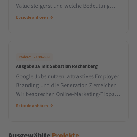
Value steigerst und welche Bedeutung
eine durchdachte Datenstrategie dabei
Episode anhören →
hat.
Podcast · 24.09.2023
Ausgabe 16 mit Sebastian Rechenberg
Google Jobs nutzen, attraktives Employer
Branding und die Generation Z erreichen.
Wir besprechen Online-Marketing-Tipps
von add2, Karrierebibel, Workwise und
Episode anhören →
House of Yas. **Unsere Top 3 Themen für
unseren heutigen Expertentalk:** SEO:
Google Jobs ideal für
Ausgewählte
Projekte