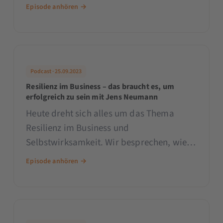
von playbook360, darüber, wie du es
Episode anhören →
schaffst, mit deinem Video Gefühle beim
Zuschauer zu wecken.
Podcast · 25.09.2023
Resilienz im Business – das braucht es, um
erfolgreich zu sein mit Jens Neumann
Heute dreht sich alles um das Thema
Resilienz im Business und
Selbstwirksamkeit. Wir besprechen, wie
wir es schaffen dran zu bleiben und
Episode anhören →
unsere Fähigkeiten nutzen, um durch
schwierige Zeiten zu kommen.