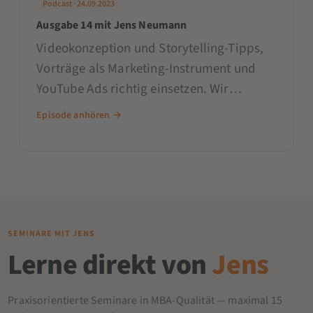
Podcast · 24.09.2023
Ausgabe 14 mit Jens Neumann
Videokonzeption und Storytelling-Tipps,
Vorträge als Marketing-Instrument und
YouTube Ads richtig einsetzen. Wir
besprechen Online-Marketing-Tipps von
Episode anhören →
Blynk, Billomat, Karrierebibel, YouTube
und BigCommerce. **Unsere Highlights in
dieser Woche:** Videokonzeption und
Storytelling Tipps Vorträge als Marketing-
Instrument nutzen Unterschätzte
SEMINARE MIT JENS
Lerne direkt von
Jens
Praxisorientierte Seminare in MBA-Qualität — maximal 15