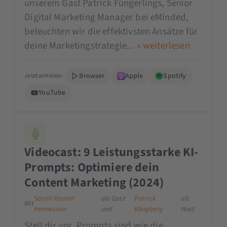
unserem Gast Patrick Füngerlings, Senior
Digital Marketing Manager bei eMinded,
beleuchten wir die effektivsten Ansätze für
deine Marketingstrategie...
» weiterlesen
Browser
Apple
Spotify
Jetzt anhören:
YouTube
Videocast: 9 Leistungsstarke KI-
Prompts: Optimiere dein
Content Marketing (2024)
Sarah-Yasmin
als Gast
Patrick
als
Mit
Hennessen
und
Klingberg
Host
Stell dir vor, Prompts sind wie die