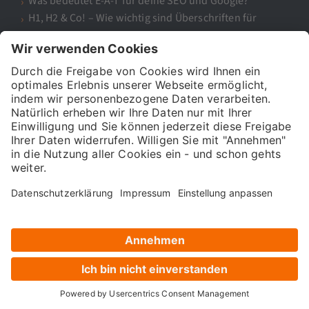
Was bedeutet E-A-T für deine SEO und Google?
H1, H2 & Co! – Wie wichtig sind Überschriften für
SEO?
Die führende Digital Marketing Academy in Deutschland.
Seit über 15 Jahren bilden wir Marketing-Experten aus.
Hier mehr zu uns
https://www.121watt.de/fakten/121watt-gmbh/
089 416126990
info@121watt.de