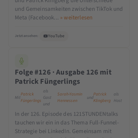
und Patrick Klingberg die Unterschiede
und Gemeinsamkeiten zwischen TikTok und
Meta (Facebook...
» weiterlesen
YouTube
Jetzt ansehen:
Folge #126 · Ausgabe 126 mit
Patrick Füngerlings
als
Patrick
Sarah-Yasmin
Patrick
als
Mit
Gast
und
Füngerlings
Hennessen
Klingberg
Host
und
In der 126. Episode des 121STUNDENtalks
tauchen wir ein in das Thema Full-Funnel-
Strategie bei LinkedIn. Gemeinsam mit