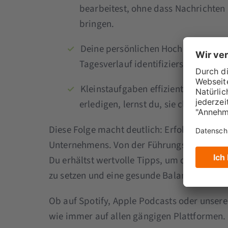
bearbeitest, ohne dass Nachrichten
bringen.
Deine persönlichen Hochleistungsph
Tagesverlauf identifizierst und gezie
Kleinstaufgaben effizient meistern:
erledigen, lernst du, sie clever zu
Diese Folge macht deutlich: Erfolgreiches 
Unternehmens. Von der Führungskraft bis zu
Du erhältst wertvolle Tipps, um deinen Arbei
zu setzen und eine gesunde Balance zwisch
Ob auf Spotify, Apple Podcasts oder unser
wie immer auf allen gängigen Plattformen.