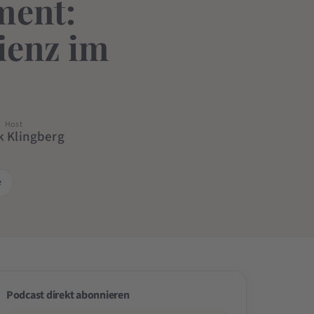
ment:
ienz im
Host
k Klingberg
e
Podcast direkt abonnieren