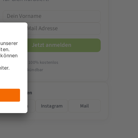
14-tägig & 100% kostenlos
Jederzeit kündbar
Folge teilen
LinkedIn
Instagram
Mail