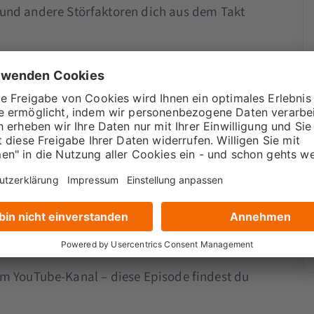
 und andere Störfaktoren dich aus dem Takt
asen: Sandra zeigt dir, wie du diese im
lt für wichtige Aufgaben reservierst.
 Anstatt Mini-Tasks zwischendurch zu
 bündeln und deinen Workflow zu optimieren.
Selbstmanagement betrifft alle Ebenen eines
m Mitarbeiter – jeder kann davon profitieren.
tsalltag neu zu strukturieren, Prioritäten klar
en Produktivität und Wohlbefinden zu finden.
em YouTube-Kanal – diese Episode findest du