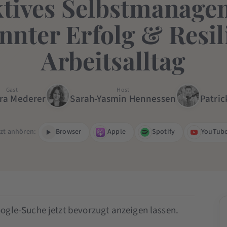
ktives Selbstmanage
nnter Erfolg & Resil
Arbeitsalltag
Gast
Host
ra Mederer
Sarah-Yasmin Hennessen
Patric
tzt anhören:
Browser
Apple
Spotify
YouTub
ogle-Suche jetzt bevorzugt anzeigen lassen.