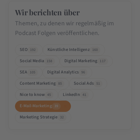
Wir berichten über
Themen, zu denen wir regelmäßig im
Podcast Folgen veröffentlichen.
SEO
Künstliche Intelligenz
192
160
Social Media
Digital Marketing
158
117
SEA
Digital Analytics
105
96
Content Marketing
Social Ads
85
51
Nice to know
LinkedIn
45
41
E-Mail-Marketing
39
Marketing Strategie
32