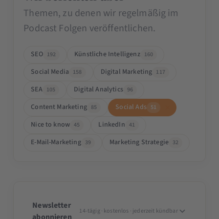
Themen, zu denen wir regelmäßig im
Podcast Folgen veröffentlichen.
SEO
Künstliche Intelligenz
192
160
Social Media
Digital Marketing
158
117
SEA
Digital Analytics
105
96
Content Marketing
Social Ads
85
51
Nice to know
LinkedIn
45
41
E-Mail-Marketing
Marketing Strategie
39
32
Newsletter
14-tägig · kostenlos · jederzeit kündbar
abonnieren