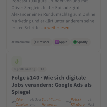
Podcast 1000 gute Gründer von und mit
Oliver Zenglein. In der Episode gibt
Alexander einen Rundumschlag zum Online
Marketing und erklärt unter anderem seine
ersten Schritte...
» weiterlesen
Browser
Apple
Spotify
Jetzt anhören:
Digital Marketing
SEA
Folge #140 · Wie sich digitale
Jobs verändern: Google Ads als
Spiegel
Oliver
als Gast
Sarah-Yasmin
Patrick
als
Mit
und
Zenglein
und
Hennessen
Klingberg
Host