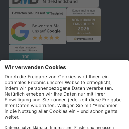
Mittelstandsbund
© 2026 121WATT GmbH
Über uns
Presse
FAQ
Impressum
Datenschutz
Allgemeine Geschäftsbedingungen