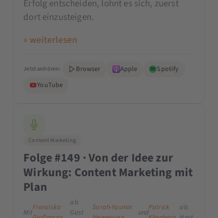
Erfolg entscheiden, lohnt es sich, zuerst
dort einzusteigen.
» weiterlesen
Browser
Apple
Spotify
Jetzt anhören:
YouTube
Content Marketing
Folge #149 · Von der Idee zur
Wirkung: Content Marketing mit
Plan
als
Franziska
Sarah-Yasmin
Patrick
als
Mit
Gast
und
Großmann
Hennessen
Klingberg
Host