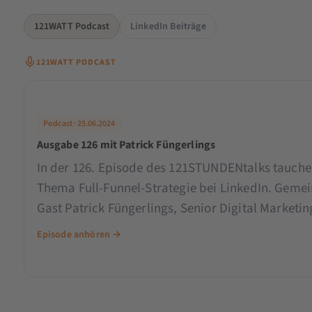
121WATT Podcast
LinkedIn Beiträge
121WATT PODCAST
Podcast · 25.06.2024
Ausgabe 126 mit Patrick Füngerlings
In der 126. Episode des 121STUNDENtalks tauchen
Thema Full-Funnel-Strategie bei LinkedIn. Gem
Gast Patrick Füngerlings, Senior Digital Marketi
eMinded, beleuchten wir die effektivsten Ansätze
Episode anhören →
Marketingstrategie