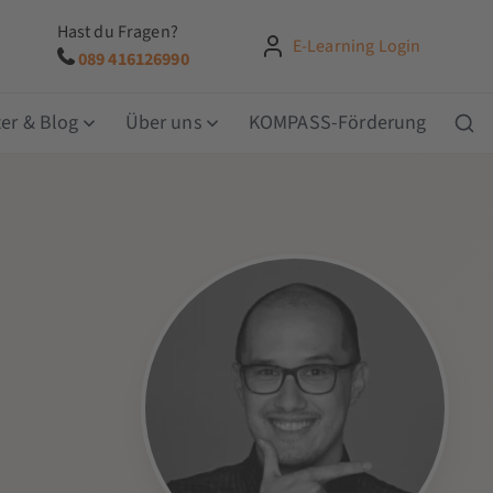
Hast du Fragen?
E-Learning Login
089 416126990
er & Blog
Über uns
KOMPASS-Förderung