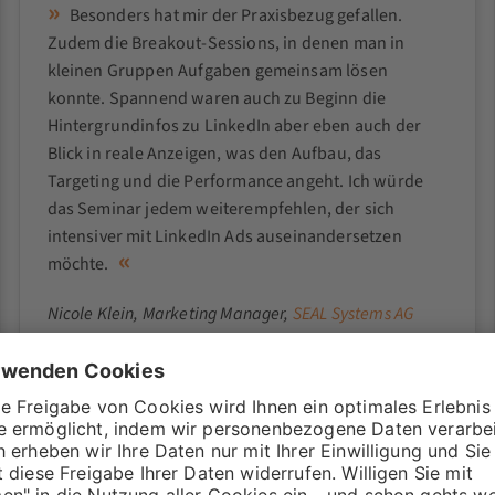
Besonders hat mir der Praxisbezug gefallen.
Zudem die Breakout-Sessions, in denen man in
kleinen Gruppen Aufgaben gemeinsam lösen
konnte. Spannend waren auch zu Beginn die
Hintergrundinfos zu LinkedIn aber eben auch der
Blick in reale Anzeigen, was den Aufbau, das
Targeting und die Performance angeht. Ich würde
das Seminar jedem weiterempfehlen, der sich
intensiver mit LinkedIn Ads auseinandersetzen
möchte.
Nicole Klein
, Marketing Manager,
SEAL Systems AG
Trainer:
Inhalt: