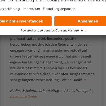
Zielgerichtete Inhalte +
individuelle Unterstützung
Ich fand die Inhalte super informativ und
praxisnah aufbereitet. Besonders positiv
hervorheben möchte ich den Referenten, der sehr
engagiert war und immer wieder individuell auf
unsere Fragen eingegangen ist. Er hat auch gezielt
eigene Anregungen eingebracht, wenn er gemerkt
hat, dass bestimmte Themen für uns besonders
relevant oder hilfreich sein könnten. Insgesamt eine
sehr gelungene Veranstaltung – vielen Dank!
Nadine Schubmann
, Marketing und Sales Managerin,
makandra GmbH