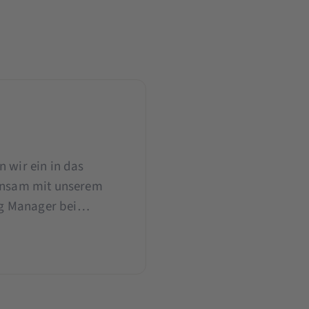
 wir ein in das
einsam mit unserem
ng Manager bei
 für deine