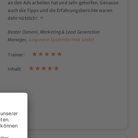
an den Ads arbeiten hat und sehr geholfen. Genauso
auch die Tipps und die Erfahrungsberichte waren
dehr nützlich!
Bestar Osmani
, Marketing & Lead Generation
Manager,
Jungmann Systemtechnik GmbH
Trainer:
Inhalt: