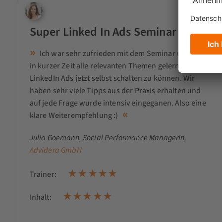
Super Linked In Ads Seminar
Ich war sehr zufrieden mit dem Seminar und habe
in kurzer Zeit alle relevanten Themen gelernt, um
LinkedIn Ads jetzt selbst schalten zu können. Wir
haben sehr viele Tipps aus der Praxis erhalten und
auf jede Frage wurde intensiv eingeganen. Also eine
klare Weiterempfehlung :)
Julia Goemann
, Social Performance Managerin,
Advidera GmbH
Trainer:
Inhalt: