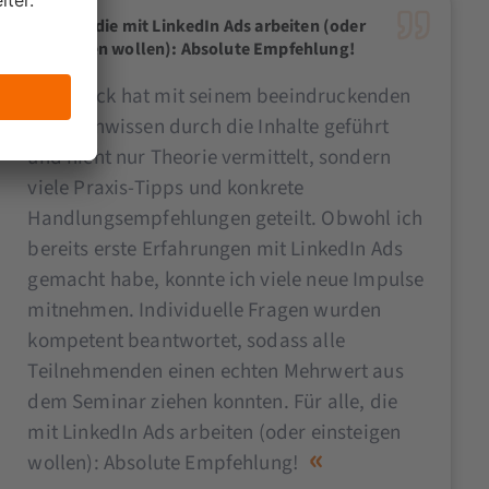
Für alle, die mit LinkedIn Ads arbeiten (oder
einsteigen wollen): Absolute Empfehlung!
Patrick hat mit seinem beeindruckenden
Expertenwissen durch die Inhalte geführt
und nicht nur Theorie vermittelt, sondern
viele Praxis-Tipps und konkrete
Handlungsempfehlungen geteilt. Obwohl ich
bereits erste Erfahrungen mit LinkedIn Ads
gemacht habe, konnte ich viele neue Impulse
mitnehmen. Individuelle Fragen wurden
kompetent beantwortet, sodass alle
Teilnehmenden einen echten Mehrwert aus
dem Seminar ziehen konnten. Für alle, die
mit LinkedIn Ads arbeiten (oder einsteigen
wollen): Absolute Empfehlung!