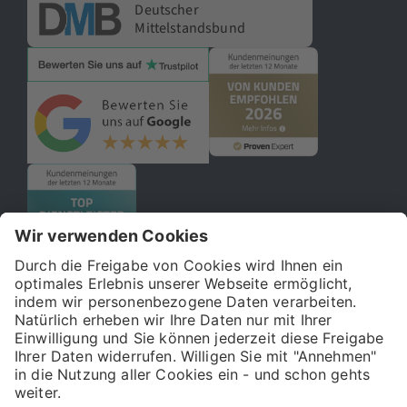
Deutscher
Mittelstandsbund
© 2026 121WATT GmbH
Über uns
Presse
FAQ
Impressum
Datenschutz