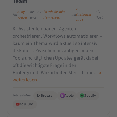
Team
Dr.
Andy
als Gast
Sarah-Yasmin
als
Mit
und
Christoph
Weber
und
Hennessen
Host
Röck
KI-Assistenten bauen, Agenten
orchestrieren, Workflows automatisieren –
kaum ein Thema wird aktuell so intensiv
diskutiert. Zwischen unzähligen neuen
Tools und täglichen Updates gerät dabei
oft die wichtigste Frage in den
Hintergrund: Wie arbeiten Mensch und...
»
weiterlesen
Browser
Apple
Spotify
Jetzt anhören:
YouTube