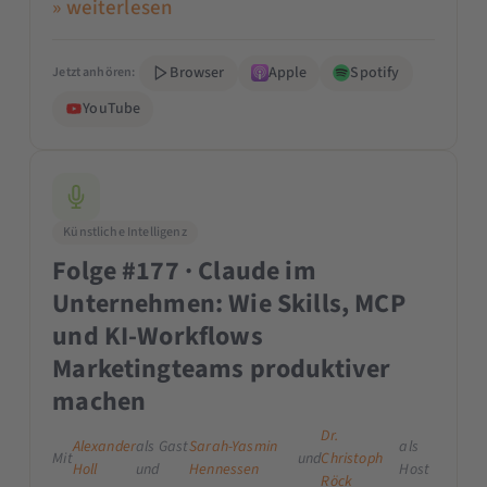
» weiterlesen
Browser
Apple
Spotify
Jetzt anhören:
YouTube
Künstliche Intelligenz
Folge #177 · Claude im
Unternehmen: Wie Skills, MCP
und KI-Workflows
Marketingteams produktiver
machen
Dr.
Alexander
als Gast
Sarah-Yasmin
als
Mit
und
Christoph
Holl
und
Hennessen
Host
Röck