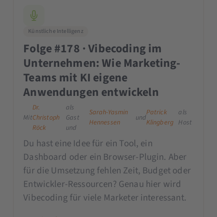
Künstliche Intelligenz
Folge #178 · Vibecoding im
Unternehmen: Wie Marketing-
Teams mit KI eigene
Anwendungen entwickeln
Dr.
als
Sarah-Yasmin
Patrick
als
Mit
Christoph
Gast
und
Hennessen
Klingberg
Host
Röck
und
Du hast eine Idee für ein Tool, ein
Dashboard oder ein Browser-Plugin. Aber
für die Umsetzung fehlen Zeit, Budget oder
Entwickler-Ressourcen? Genau hier wird
Vibecoding für viele Marketer interessant.